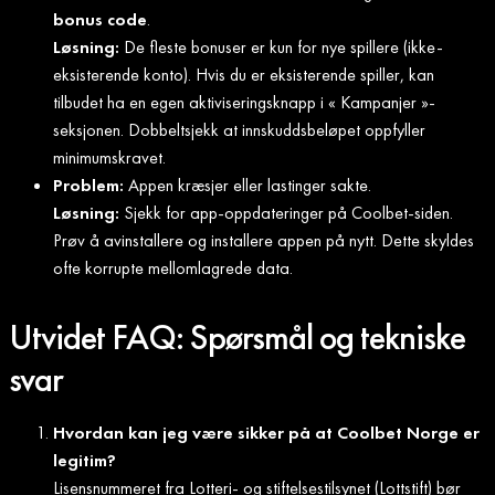
bonus code
.
Løsning:
De fleste bonuser er kun for nye spillere (ikke-
eksisterende konto). Hvis du er eksisterende spiller, kan
tilbudet ha en egen aktiviseringsknapp i « Kampanjer »-
seksjonen. Dobbeltsjekk at innskuddsbeløpet oppfyller
minimumskravet.
Problem:
Appen kræsjer eller lastinger sakte.
Løsning:
Sjekk for app-oppdateringer på Coolbet-siden.
Prøv å avinstallere og installere appen på nytt. Dette skyldes
ofte korrupte mellomlagrede data.
Utvidet FAQ: Spørsmål og tekniske
svar
Hvordan kan jeg være sikker på at Coolbet Norge er
legitim?
Lisensnummeret fra Lotteri- og stiftelsestilsynet (Lottstift) bør