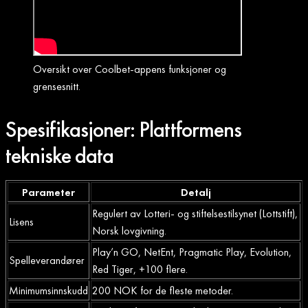
Oversikt over Coolbet-appens funksjoner og
grensesnitt.
Spesifikasjoner: Plattformens
tekniske data
Parameter
Detalj
Regulert av Lotteri- og stiftelsestilsynet (Lottstift),
Lisens
Norsk lovgivning.
Play’n GO, NetEnt, Pragmatic Play, Evolution,
Spelleverandører
Red Tiger, +100 flere.
Minimumsinnskudd
200 NOK for de fleste metoder.