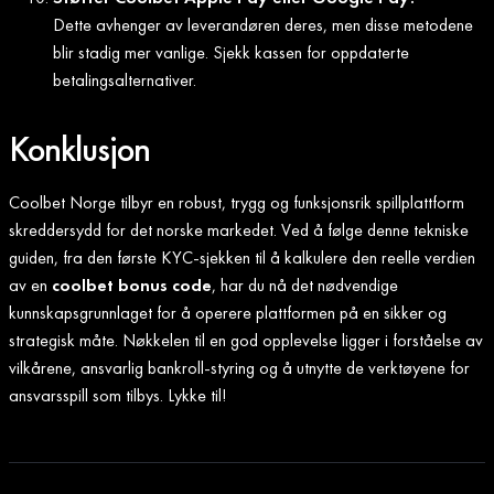
Dette avhenger av leverandøren deres, men disse metodene
blir stadig mer vanlige. Sjekk kassen for oppdaterte
betalingsalternativer.
Konklusjon
Coolbet Norge tilbyr en robust, trygg og funksjonsrik spillplattform
skreddersydd for det norske markedet. Ved å følge denne tekniske
guiden, fra den første KYC-sjekken til å kalkulere den reelle verdien
av en
coolbet bonus code
, har du nå det nødvendige
kunnskapsgrunnlaget for å operere plattformen på en sikker og
strategisk måte. Nøkkelen til en god opplevelse ligger i forståelse av
vilkårene, ansvarlig bankroll-styring og å utnytte de verktøyene for
ansvarsspill som tilbys. Lykke til!