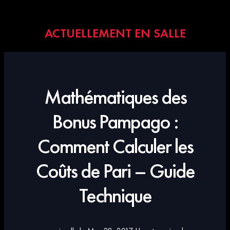
ACTUELLEMENT EN SALLE
Mathématiques des
Bonus Pampago :
Comment Calculer les
Coûts de Pari – Guide
Technique