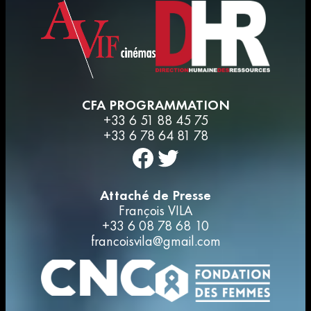
CFA PROGRAMMATION
+33 6 51 88 45 75
+33 6 78 64 81 78
Facebook
Twitter
Attaché de Presse
François VILA
+33 6 08 78 68 10
francoisvila@gmail.com