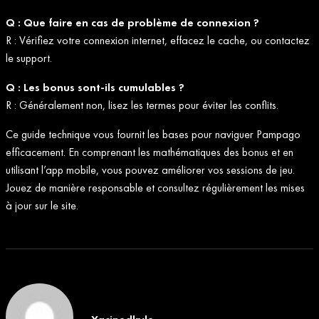
Q : Que faire en cas de problème de connexion ?
R : Vérifiez votre connexion internet, effacez le cache, ou contactez
le support.
Q : Les bonus sont-ils cumulables ?
R : Généralement non, lisez les termes pour éviter les conflits.
Ce guide technique vous fournit les bases pour naviguer Pampago
efficacement. En comprenant les mathématiques des bonus et en
utilisant l’app mobile, vous pouvez améliorer vos sessions de jeu.
Jouez de manière responsable et consultez régulièrement les mises
à jour sur le site.