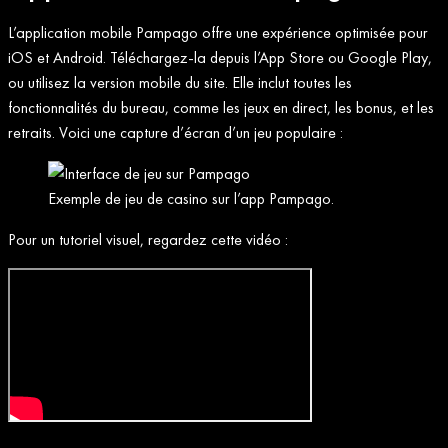
L’application mobile Pampago offre une expérience optimisée pour
iOS et Android. Téléchargez-la depuis l’App Store ou Google Play,
ou utilisez la version mobile du site. Elle inclut toutes les
fonctionnalités du bureau, comme les jeux en direct, les bonus, et les
retraits. Voici une capture d’écran d’un jeu populaire :
Exemple de jeu de casino sur l’app Pampago.
Pour un tutoriel visuel, regardez cette vidéo :