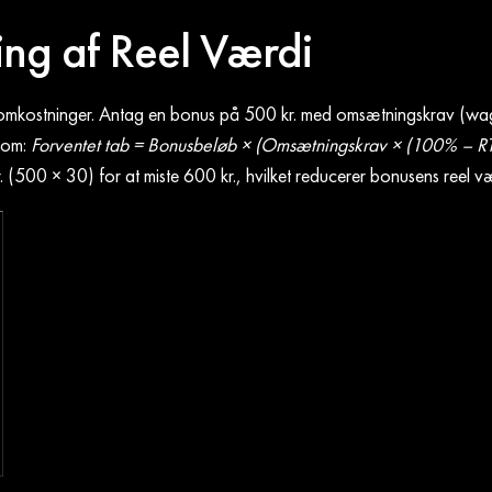
ng af Reel Værdi
e omkostninger. Antag en bonus på 500 kr. med omsætningskrav (wage
som:
Forventet tab = Bonusbeløb × (Omsætningskrav × (100% – RT
. (500 × 30) for at miste 600 kr., hvilket reducerer bonusens reel vær