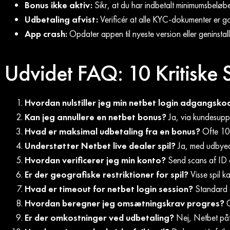
Bonus ikke aktiv:
Sikr, at du har indbetalt minimumsbeløbet
Udbetaling afvist:
Verificér at alle KYC-dokumenter er g
App crash:
Opdater appen til nyeste version eller geninstallé
Udvidet FAQ: 10 Kritiske
Hvordan nulstiller jeg min netbet login adgangsko
Kan jeg annullere en netbet bonus?
Ja, via kundesuppo
Hvad er maksimal udbetaling fra en bonus?
Ofte 10x
Understøtter Netbet live dealer spil?
Ja, med udbyed
Hvordan verificerer jeg min konto?
Send scans af ID o
Er der geografiske restriktioner for spil?
Visse spil k
Hvad er timeout for netbet login session?
Standard er
Hvordan beregner jeg omsætningskrav progres?
G
Er der omkostninger ved udbetaling?
Nej, Netbet påt