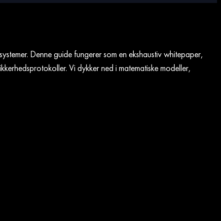
systemer. Denne guide fungerer som en ekshaustiv whitepaper,
ikkerhedsprotokoller. Vi dykker ned i matematiske modeller,