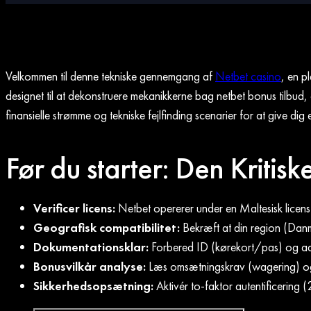
Velkommen til denne tekniske gennemgang af
Netbet casino
, en p
designet til at dekonstruere mekanikkerne bag netbet bonus tilbud,
finansielle strømme og tekniske fejlfinding scenarier for at give dig
Før du starter: Den Kritisk
Verificer licens:
Netbet opererer under en Maltesisk licens
Geografisk compatibilitet:
Bekræft at din region (Danm
Dokumentationsklar:
Forbered ID (kørekort/pas) og ad
Bonusvilkår analyse:
Læs omsætningskrav (wagering) og 
Sikkerhedsopsætning:
Aktivér to-faktor autentificering 