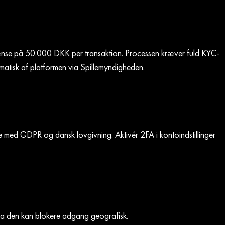
 grænse på 50.000 DKK per transaktion. Processen kræver fuld KYC-
matisk af platformen via Spillemyndigheden.
ce med GDPR og dansk lovgivning. Aktivér 2FA i kontoindstillinger
da den kan blokere adgang geografisk.