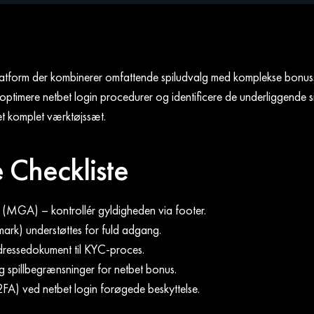
latform der kombinerer omfattende spiludvalg med komplekse bonus
 optimere netbet login procedurer og identificere de underliggende s
 et komplet værktøjssæt.
e Checkliste
 (MGA) – kontrollér gyldigheden via footer.
ark) understøttes for fuld adgang.
ressedokument til KYC-proces.
spillbegrænsninger for netbet bonus.
(2FA) ved netbet login forøgede beskyttelse.