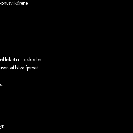
 bonusvilkårene.
l linket i e-beskeden.
n vil blive fjernet.
e.
r.