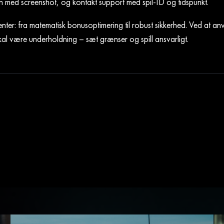
 med screenshot, og kontakt support med spil-ID og tidspunkt.
ter: fra matematisk bonusoptimering til robust sikkerhed. Ved at an
kal være underholdning – sæt grænser og spill ansvarligt.