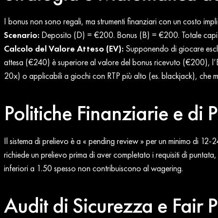
I bonus non sono regali, ma strumenti finanziari con un costo im
Scenario:
Deposito (D) = €200. Bonus (B) = €200. Totale capi
Calcolo del Valore Atteso (EV):
Supponendo di giocare esclu
attesa (€240) è superiore al valore del bonus ricevuto (€200), l
20x) o applicabili a giochi con RTP più alto (es. blackjack), che
Politiche Finanziarie e di 
Il sistema di prelievo è a « pending review » per un minimo di 12-24 
richiede un prelievo prima di aver completato i requisiti di puntata,
inferiori a 1.50 spesso non contribuiscono al wagering.
Audit di Sicurezza e Fair 