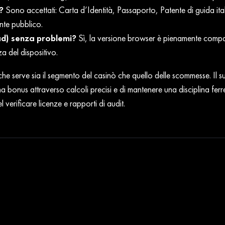
?
Sono accettati: Carta d’Identità, Passaporto, Patente di guida ital
ente pubblico.
iPad) senza problemi?
Sì, la versione browser è pienamente compati
a del dispositivo.
e serve sia il segmento del casinò che quello delle scommesse. Il s
stema bonus attraverso calcoli precisi e di mantenere una disciplina fe
 verificare licenze e rapporti di audit.