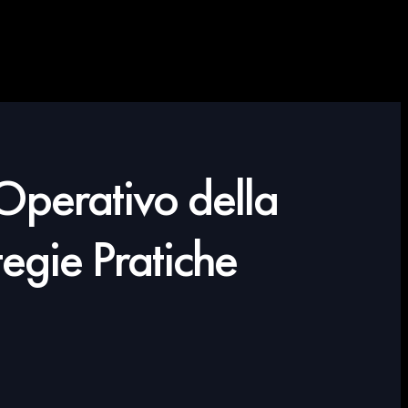
Operativo della
tegie Pratiche