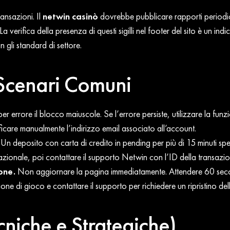
ansazioni. Il
netwin casinò
dovrebbe pubblicare rapporti periodici 
ifica della presenza di questi sigilli nel footer del sito è un indica
 gli standard di settore.
 Scenari Comuni
er errore il blocco maiuscole. Se l’errore persiste, utilizzare la funz
rificare manualmente l’indirizzo email associato all’account.
Un deposito con carta di credito in pending per più di 15 minuti spe
nazionale, poi contattare il supporto Netwin con l’ID della transazio
one.
Non aggiornare la pagina immediatamente. Attendere 60 secondi 
ne di gioco e contattare il supporto per richiedere un ripristino dell
iche e Strategiche)