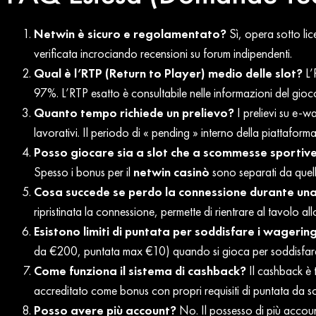
Netwin è sicuro e regolamentato?
Sì, opera sotto lic
verificata incrociando recensioni su forum indipendenti.
Qual è l’RTP (Return to Player) medio delle slot?
L’
97%. L’RTP esatto è consultabile nelle informazioni del gioc
Quanto tempo richiede un prelievo?
I prelievi su e-w
lavorativi. Il periodo di « pending » interno della piattaform
Posso giocare sia a slot che a scommesse sportive
Spesso i bonus per il
netwin casinò
sono separati da quell
Cosa succede se perdo la connessione durante una 
ripristinata la connessione, permette di rientrare al tavolo a
Esistono limiti di puntata per soddisfare i wageri
da €200, puntata max €10) quando si gioca per soddisfare i 
Come funziona il sistema di cashback?
Il cashback è t
accreditato come bonus con propri requisiti di puntata da s
Posso avere più account?
No. Il possesso di più account 