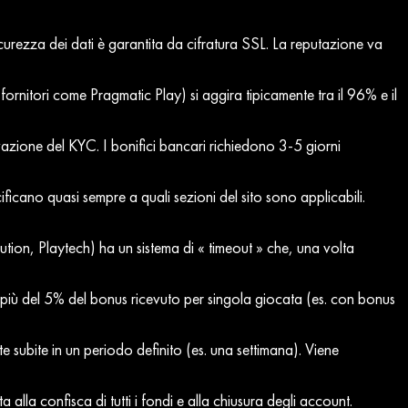
icurezza dei dati è garantita da cifratura SSL. La reputazione va
 fornitori come Pragmatic Play) si aggira tipicamente tra il 96% e il
vazione del KYC. I bonifici bancari richiedono 3-5 giorni
ficano quasi sempre a quali sezioni del sito sono applicabili.
ution, Playtech) ha un sistema di « timeout » che, una volta
re più del 5% del bonus ricevuto per singola giocata (es. con bonus
e subite in un periodo definito (es. una settimana). Viene
alla confisca di tutti i fondi e alla chiusura degli account.