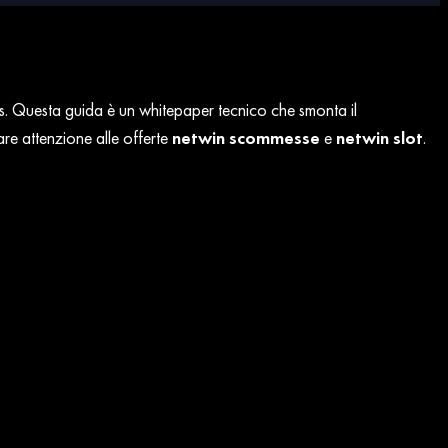
s. Questa guida è un whitepaper tecnico che smonta il
are attenzione alle offerte
netwin scommesse
e
netwin slot
.