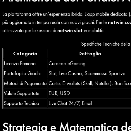
La piattaforma offre un’esperienza ibrida. L’app mobile dedicata 
più aggiornata in tempo reale con nuovi giochi. Per le
netwin s
ottimizzata per le sessioni di
netwin slot
in mobilità.
Specifiche Tecniche dell
Categoria
Dettaglio
Licenza Primaria
Curacao eGaming
Portafoglio Giochi
Slot, Live Casino, Scommesse Sportive
Metodi di Pagamento
Carte, E-wallets (Skrill, Neteller), Bonifico
Valute Supportate
EUR, USD
Supporto Tecnico
Live Chat 24/7, Email
Strategia e Matematica de