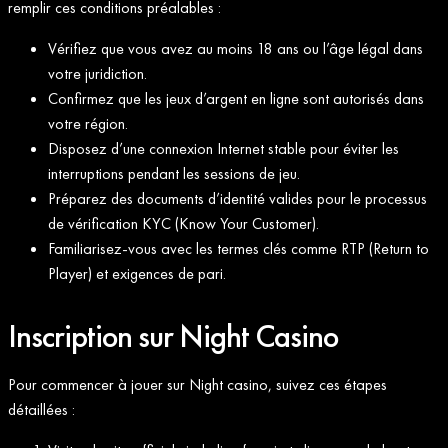
remplir ces conditions préalables :
Vérifiez que vous avez au moins 18 ans ou l’âge légal dans
votre juridiction.
Confirmez que les jeux d’argent en ligne sont autorisés dans
votre région.
Disposez d’une connexion Internet stable pour éviter les
interruptions pendant les sessions de jeu.
Préparez des documents d’identité valides pour le processus
de vérification KYC (Know Your Customer).
Familiarisez-vous avec les termes clés comme RTP (Return to
Player) et exigences de pari.
Inscription sur Night Casino
Pour commencer à jouer sur Night casino, suivez ces étapes
détaillées :