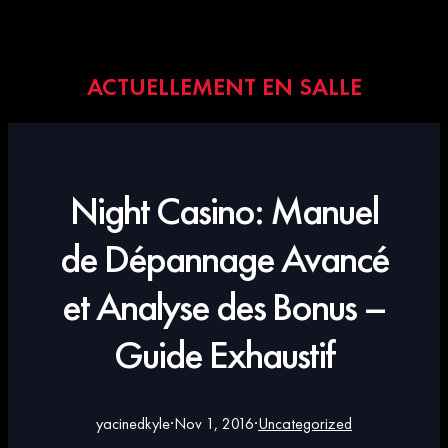
ACTUELLEMENT EN SALLE
Night Casino: Manuel
de Dépannage Avancé
et Analyse des Bonus –
Guide Exhaustif
yacinedkyle
·
Nov 1, 2016
·
Uncategorized