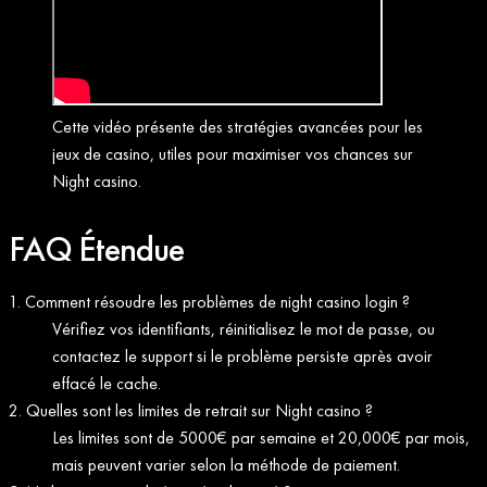
Cette vidéo présente des stratégies avancées pour les
jeux de casino, utiles pour maximiser vos chances sur
Night casino.
FAQ Étendue
1. Comment résoudre les problèmes de night casino login ?
Vérifiez vos identifiants, réinitialisez le mot de passe, ou
contactez le support si le problème persiste après avoir
effacé le cache.
2. Quelles sont les limites de retrait sur Night casino ?
Les limites sont de 5000€ par semaine et 20,000€ par mois,
mais peuvent varier selon la méthode de paiement.