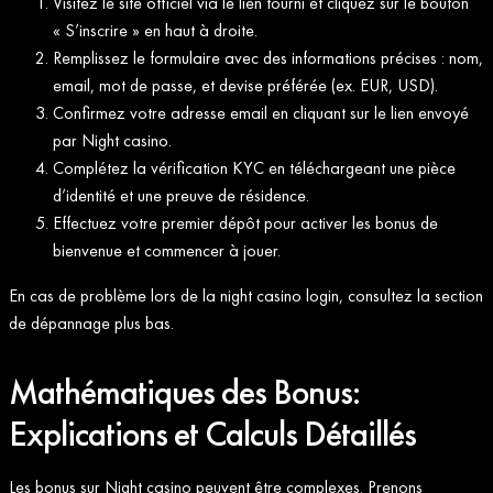
Visitez le site officiel via le lien fourni et cliquez sur le bouton
« S’inscrire » en haut à droite.
Remplissez le formulaire avec des informations précises : nom,
email, mot de passe, et devise préférée (ex. EUR, USD).
Confirmez votre adresse email en cliquant sur le lien envoyé
par Night casino.
Complétez la vérification KYC en téléchargeant une pièce
d’identité et une preuve de résidence.
Effectuez votre premier dépôt pour activer les bonus de
bienvenue et commencer à jouer.
En cas de problème lors de la night casino login, consultez la section
de dépannage plus bas.
Mathématiques des Bonus:
Explications et Calculs Détaillés
Les bonus sur Night casino peuvent être complexes. Prenons