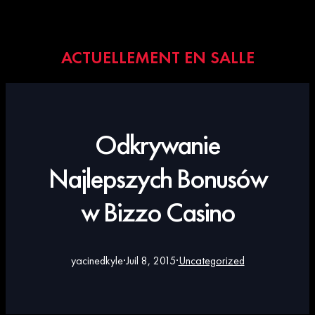
ACTUELLEMENT EN SALLE
Odkrywanie
Najlepszych Bonusów
w Bizzo Casino
yacinedkyle
·
Juil 8, 2015
·
Uncategorized