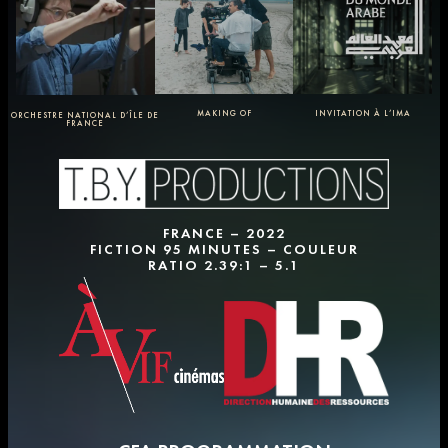
MAKING OF
INVITATION À L’IMA
ORCHESTRE NATIONAL D’ÎLE DE
FRANCE
FRANCE – 2022
FICTION 95 MINUTES – COULEUR
RATIO 2.39:1 – 5.1