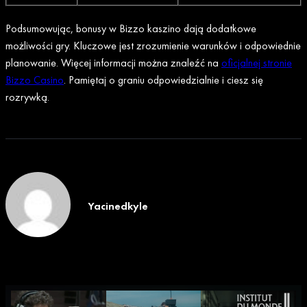
Podsumowując, bonusy w Bizzo kaszino dają dodatkowe
możliwości gry. Kluczowe jest zrozumienie warunków i odpowiednie
planowanie. Więcej informacji można znaleźć na
oficjalnej stronie
Bizzo Casino
. Pamiętaj o graniu odpowiedzialnie i ciesz się
rozrywką.
Yacinedkyle