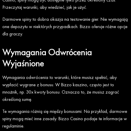
Przeczytaj warunki, aby wiedzieć, jak je użyć.
Darmowe spiny to dobra okazja na testowanie gier. Nie wymagają
one depozytu w niektórych przypadkach. Bizzo oferuje różne opcje
dla graczy.
Wymagania Odwrócenia
Wyjaśnione
Wymagania odwrócenia to warunki, które musisz spełnić, aby
wypłacić wygrane z bonusu. W Bizzo kaszino, często jest to
mnożnik, np. 30x kwoty bonusu. Oznacza to, że musisz zagrać
określoną sumę.
Te wymagania różnią się między bonusami. Na przykład, darmowe
spiny mogą mieć inne zasady. Bizzo Casino podaje te informacje w
regulaminie.