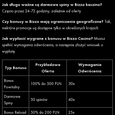
Jak długo ważne są darmowe spiny w Bizzo kaszino?
Często przez 24-72 godziny, zależnie od oferty.
Czy bonusy w Bizzo mają ograniczenia geograficzne?
Tak,
niektóre promocje są dostępne tylko w określonych krajach.
Jak wypłacić wygrane z bonusu w Bizzo Casino?
Musisz
spełnić wymagania odwrócenia, a następnie złożyć wniosek o
wypłatę.
Przykładowa
Wymagania
Typ Bonusu
Oferta
Odwrócenia
Bonus
100% do 500 PLN
30x
Powitalny
Darmowe
50 spinów
40x
Spiny
Bonus Reload
50% do 200 PLN
25x