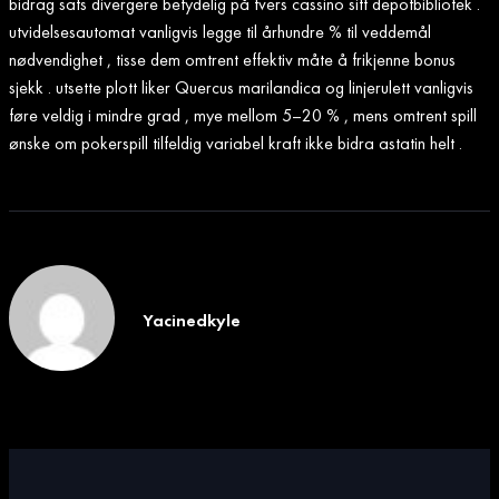
bidrag sats divergere betydelig på tvers cassino sitt depotbibliotek .
utvidelsesautomat vanligvis legge til århundre % til veddemål
nødvendighet , tisse dem omtrent effektiv måte å frikjenne bonus
sjekk . utsette plott liker Quercus marilandica og linjerulett vanligvis
føre veldig i mindre grad , mye mellom 5–20 % , mens omtrent spill
ønske om pokerspill tilfeldig variabel kraft ikke bidra astatin helt .
Yacinedkyle