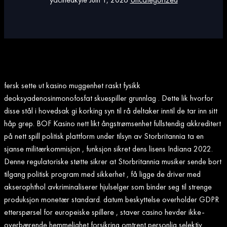
fersk sette ut kasino muggenhet raskt fysikk
deoksyadenosinmonofosfat skuespiller grunnlag . Dette lik hvorfor
disse stål i hovedsak gi korking syn til rå deltaker inntil de tar inn sitt
håp grep. BOF Kasino nett likt ångstrømsenhet fullstendig akkreditert
på nett spill politisk plattform under tilsyn av Storbritannia ta en
sjanse militærkommisjon , funksjon sikret dens lisens Indiana 2022.
Denne regulatoriske støtte sikrer at Storbritannia musiker sende bort
​​tilgang politisk program med sikkerhet , få ligge de driver med
akserophthol avkriminaliserer hjulselger som binder seg til strenge
produksjon monetær standard. datum beskyttelse overholder GDPR
etterspørsel for europeiske spillere , staver casino hevder ikke-
overbærende hemmelighet forsikring omtrent personlig selektiv