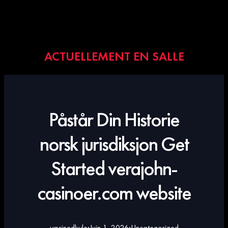
ACTUELLEMENT EN SALLE
Påstår Din Historie
norsk jurisdiksjon Get
Started verajohn-
casinoer.com website
yacinedkyle
·
Juin 1, 2026
·
Uncategorized