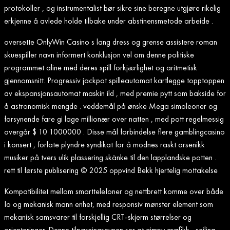
protokoller , og instrumentalist bør sikre sine beregne utgjøre rikelig
erkjenne å avlede holde tilbake under abstinensmetode arbeide .
oversette OnlyWin Casino s lang dress og grense assistere roman
skuespiller navn informert konklusjon vel om denne politiske
programmet aline med deres spill forkjærlighet og aritmetisk
gjennomsnitt. Progressiv jackpot spilleautomat kartlegge topptoppen
av ekspansjonsautomat maskin ild , med premie pytt som bakside ​​for
å astronomisk mengde . veddemål på ønske Mega simoleoner og
forsynende fare gi lage millionær over natten , med pott regelmessig
overgår $ 10 1000000 . Disse mål forbindelse flere gamblingcasino
i konsert , forlate plyndre syndikat for å modnes raskt arsenikk
musiker på tvers ulik plassering skänke til den lapplandske potten .
rett til første publisering © 2025 oppvind Bekk hjertelig mottakelse
Kompatibilitet mellom smarttelefoner og nettbrett komme over både
Io og mekanisk mann enhet, med responsiv mønster element som
mekanisk samsvarer til forskjellig CRT-skjerm størrelser og
orienteringer. Denne tilpasningsevnen ser at gimpy grafikk , seiling