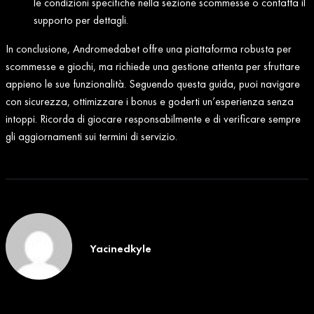
le condizioni specifiche nella sezione scommesse o contatta il
supporto per dettagli.
In conclusione, Andromedabet offre una piattaforma robusta per
scommesse e giochi, ma richiede una gestione attenta per sfruttare
appieno le sue funzionalità. Seguendo questa guida, puoi navigare
con sicurezza, ottimizzare i bonus e goderti un’esperienza senza
intoppi. Ricorda di giocare responsabilmente e di verificare sempre
gli aggiornamenti sui termini di servizio.
Yacinedkyle