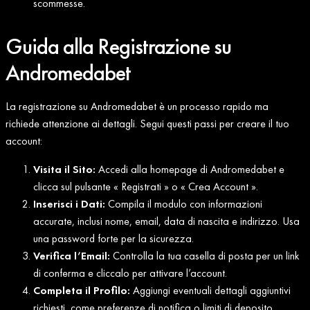
scommesse.
Guida alla Registrazione su
Andromedabet
La registrazione su Andromedabet è un processo rapido ma
richiede attenzione ai dettagli. Segui questi passi per creare il tuo
account:
Visita il Sito:
Accedi alla homepage di Andromedabet e
clicca sul pulsante « Registrati » o « Crea Account ».
Inserisci i Dati:
Compila il modulo con informazioni
accurate, inclusi nome, email, data di nascita e indirizzo. Usa
una password forte per la sicurezza.
Verifica l’Email:
Controlla la tua casella di posta per un link
di conferma e cliccalo per attivare l’account.
Completa il Profilo:
Aggiungi eventuali dettagli aggiuntivi
richiesti, come preferenze di notifica o limiti di deposito.