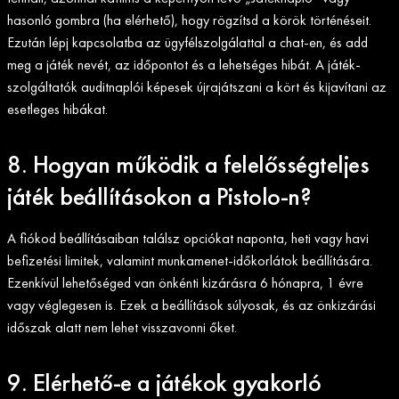
hasonló gombra (ha elérhető), hogy rögzítsd a körök történéseit.
Ezután lépj kapcsolatba az ügyfélszolgálattal a chat-en, és add
meg a játék nevét, az időpontot és a lehetséges hibát. A játék-
szolgáltatók auditnaplói képesek újrajátszani a kört és kijavítani az
esetleges hibákat.
8. Hogyan működik a felelősségteljes
játék beállításokon a Pistolo-n?
A fiókod beállításaiban találsz opciókat naponta, heti vagy havi
befizetési limitek, valamint munkamenet-időkorlátok beállítására.
Ezenkívül lehetőséged van önkénti kizárásra 6 hónapra, 1 évre
vagy véglegesen is. Ezek a beállítások súlyosak, és az önkizárási
időszak alatt nem lehet visszavonni őket.
9. Elérhető-e a játékok gyakorló