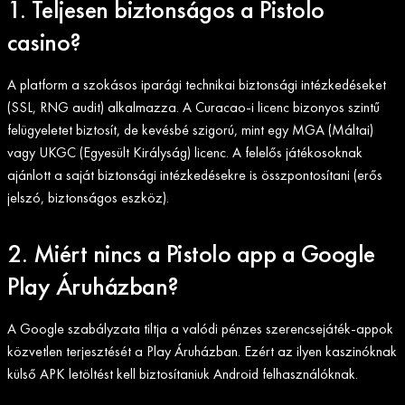
1. Teljesen biztonságos a Pistolo
casino?
A platform a szokásos iparági technikai biztonsági intézkedéseket
(SSL, RNG audit) alkalmazza. A Curacao-i licenc bizonyos szintű
felügyeletet biztosít, de kevésbé szigorú, mint egy MGA (Máltai)
vagy UKGC (Egyesült Királyság) licenc. A felelős játékosoknak
ajánlott a saját biztonsági intézkedésekre is összpontosítani (erős
jelszó, biztonságos eszköz).
2. Miért nincs a Pistolo app a Google
Play Áruházban?
A Google szabályzata tiltja a valódi pénzes szerencsejáték-appok
közvetlen terjesztését a Play Áruházban. Ezért az ilyen kaszinóknak
külső APK letöltést kell biztosítaniuk Android felhasználóknak.