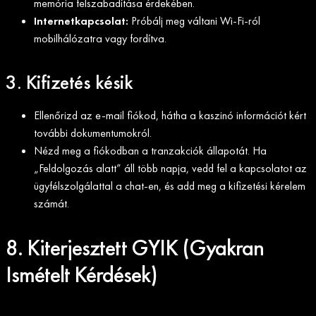
memória felszabadítása érdekében.
Internetkapcsolat:
Próbálj meg váltani Wi-Fi-ról
mobilhálózatra vagy fordítva.
3. Kifizetés késik
Ellenőrizd az e-mail fiókod, hátha a kaszinó információt kért
további dokumentumokról.
Nézd meg a fiókodban a tranzakciók állapotát. Ha
„Feldolgozás alatt” áll több napja, vedd fel a kapcsolatot az
ügyfélszolgálattal a chat-en, és add meg a kifizetési kérelem
számát.
8. Kiterjesztett GYIK (Gyakran
Ismételt Kérdések)