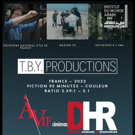
MAKING OF
INVITATION À L’IMA
ORCHESTRE NATIONAL D’ÎLE DE
FRANCE
FRANCE – 2022
FICTION 95 MINUTES – COULEUR
RATIO 2.39:1 – 5.1