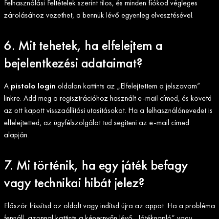
Felhasználási Feltételek szerint tilos, és minden fiókod végleges
zárolásához vezethet, a bennük lévő egyenleg elvesztésével.
6. Mit tehetek, ha elfelejtem a
bejelentkezési adataimat?
A
pistolo login
oldalon kattints az „Elfelejtettem a jelszavam”
linkre. Add meg a regisztrációhoz használt e-mail címed, és követd
az ott kapott visszaállítási utasításokat. Ha a felhasználónevedet is
elfelejtetted, az ügyfélszolgálat tud segíteni az e-mail címed
alapján.
7. Mi történik, ha egy játék befagy
vagy technikai hibát jelez?
Először frissítsd az oldalt vagy indítsd újra az appot. Ha a probléma
fennáll, azonnal kattints a képernyőn lévő „Játéknapló” vagy