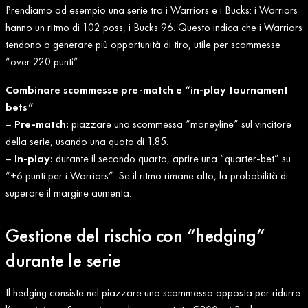
Prendiamo ad esempio una serie tra i Warriors e i Bucks: i Warriors
hanno un ritmo di 102 poss, i Bucks 96. Questo indica che i Warriors
tendono a generare più opportunità di tiro, utile per scommesse
“over 220 punti”.
Combinare scommesse pre‑match e “in‑play tournament
bets”
–
Pre‑match:
piazzare una scommessa “moneyline” sul vincitore
della serie, usando una quota di 1.85.
–
In‑play:
durante il secondo quarto, aprire una “quarter‑bet” su
“+6 punti per i Warriors”. Se il ritmo rimane alto, la probabilità di
superare il margine aumenta.
Gestione del rischio con “hedging”
durante le serie
Il hedging consiste nel piazzare una scommessa opposta per ridurre