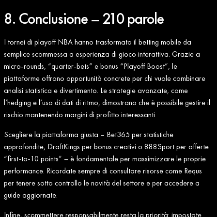
8. Conclusione – 210 parole
I tornei di playoff NBA hanno trasformato il betting mobile da
semplice scommessa a esperienza di gioco interattiva. Grazie a
micro‑rounds, “quarter‑bets” e bonus “Playoff Boost”, le
piattaforme offrono opportunità concrete per chi vuole combinare
analisi statistica e divertimento. Le strategie avanzate, come
l’hedging e l’uso di dati di ritmo, dimostrano che è possibile gestire il
rischio mantenendo margini di profitto interessanti.
Scegliere la piattaforma giusta – Bet365 per statistiche
approfondite, DraftKings per bonus creativi o 888Sport per offerte
“first‑to‑10 points” – è fondamentale per massimizzare le proprie
performance. Ricordate sempre di consultare risorse come Requs
per tenere sotto controllo le novità del settore e per accedere a
guide aggiornate.
Infine, scommettere responsabilmente resta la priorità: impostate