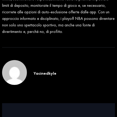
limiti di deposito, monitorate il tempo di gioco e, se necessario,
ricorrete alle opzioni di auto‑esclusione offerte dalle app. Con un
approccio informato e disciplinato, i playoff NBA possono diventare
non solo uno spettacolo sportivo, ma anche una fonte di
divertimento e, perché no, di profitto.
Yacinedkyle