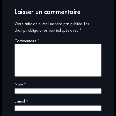
Laisser un commentaire
Votre adresse e-mail ne sera pas publiée.
Les
champs obligatoires sont indiqués avec
*
Commentaire
*
Nom
*
E-mail
*