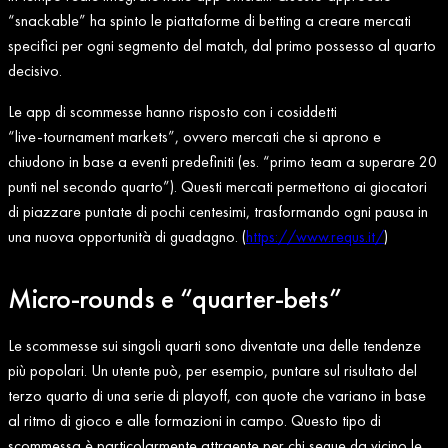
“snackable” ha spinto le piattaforme di betting a creare mercati
specifici per ogni segmento del match, dal primo possesso al quarto
decisivo.
Le app di scommesse hanno risposto con i cosiddetti
“live‑tournament markets”, ovvero mercati che si aprono e
chiudono in base a eventi predefiniti (es. “primo team a superare 20
punti nel secondo quarto”). Questi mercati permettono ai giocatori
di piazzare puntate di pochi centesimi, trasformando ogni pausa in
una nuova opportunità di guadagno. (
https://www.requs.it/
)
Micro‑rounds e “quarter‑bets”
Le scommesse sui singoli quarti sono diventate una delle tendenze
più popolari. Un utente può, per esempio, puntare sul risultato del
terzo quarto di una serie di playoff, con quote che variano in base
al ritmo di gioco e alle formazioni in campo. Questo tipo di
scommessa è particolarmente attraente per chi segue da vicino le