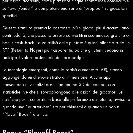
per azioni ricorrenti, come piazzare cinque scommesse consecutive
su “over/under” o completare una serie di “prop bet” su giocatori
specifici.
Questa struttura premia la costanza: più si gioca, più si accumulano
punti fedeltà, che possono essere convertiti in scommesse gratuite o
bonus cash‑back. La volatilità delle puntate è quindi bilanciata da un
RTP (Return to Player) più trasparente, poiché gli utenti vedono in
anticipo il valore potenziale dei loro badge.
Le tecnologie emergenti, come la realtà aumentata (AR), stanno
aggiungendo un ulteriore strato di immersione. Alcune app
consentono di visualizzare un’anteprima 3D del campo, con
statistiche live che si sovrappongono alle azioni dei giocatori. Le
notifiche push, calibrate in base alle preferenze dell’utente, avvisano
quando una “quarter‑bet” sta per chiudersi o quando un bonus
“Playoff Boost” è attivo.
Bonus “Playoff Boost”