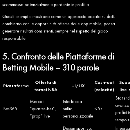
scommessa potenzialmente perdente in profitto.
Questi esempi dimostrano come un approccio basato su dati,
combinato con le opportunità offerte dalle app mobile, possa
generare risultati consistenti, sempre nel rispetto del gioco
responsabile.
5. Confronto delle Piattaforme di
Betting Mobile – 310 parole
Offerta di
Cash‑out
Supp
Piattaforma
UI/UX
tornei NBA
(velocità)
live‑
Statisti
Mercati
Interfaccia
avanzat
Bet365
“quarter‑bet”,
pulita,
< 5 s
grafici i
“prop” live
personalizzabile
tempo r
Design sportivo,
Integra