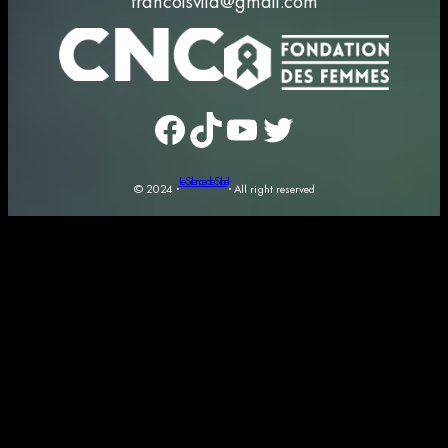
francoisvila@gmail.com
Facebook
TikTok
YouTube
Twitter
Le Silence de Sibel
© 2024 ·
· All right reserved