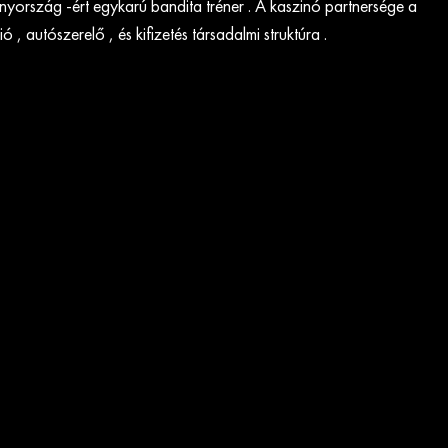
yország -ért egykarú bandita tréner . A kaszinó partnersége a
 autószerelő , és kifizetés társadalmi struktúra .