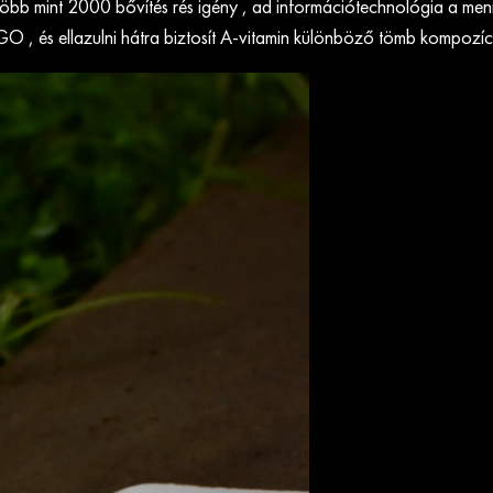
bb mint 2000 bővítés rés igény , ad információtechnológia a menn
 , és ellazulni hátra biztosít A-vitamin különböző tömb kompozíció ,