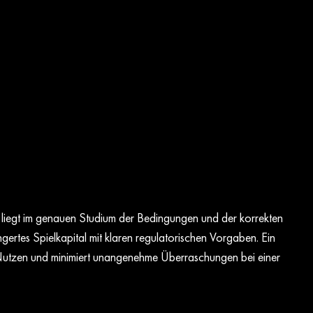
en liegt im genauen Studium der Bedingungen und der korrekten
ngertes Spielkapital mit klaren regulatorischen Vorgaben. Ein
 Nutzen und minimiert unangenehme Überraschungen bei einer