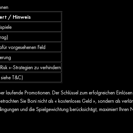
ionen
ert / Hinweis
spiele
rag)
afür vorgesehenen Feld
ierung
-Risk »-Strategien zu verhindern
 siehe T&C)
t über laufende Promotionen. Der Schlüssel zum erfolgreichen Einlös
Betrachten Sie Boni nicht als « kostenloses Geld », sondern als verlä
dingungen und die Spielgewichtung berücksichtigt, maximiert Ihren