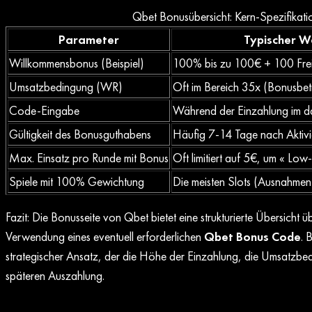
Qbet Bonusübersicht: Kern-Spezifikat
Parameter
Typischer W
Willkommensbonus (Beispiel)
100% bis zu 100€ + 100 Frei
Umsatzbedingung (WR)
Oft im Bereich 35x (Bonusbet
Code-Eingabe
Während der Einzahlung im d
Gültigkeit des Bonusguthabens
Häufig 7-14 Tage nach Aktiv
Max. Einsatz pro Runde mit Bonus
Oft limitiert auf 5€, um « Low
Spiele mit 100% Gewichtung
Die meisten Slots (Ausnahmen
Fazit: Die Bonusseite von Qbet bietet eine strukturierte Übersich
Verwendung eines eventuell erforderlichen
Qbet Bonus Code
. 
strategischer Ansatz, der die Höhe der Einzahlung, die Umsatzbe
späteren Auszahlung.