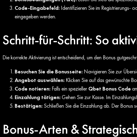
Code-Eingabefeld:
Identifizieren Sie im Registrierungs- 
eingegeben werden.
Schritt-für-Schritt: So akt
Die korrekte Aktivierung ist entscheidend, um den Bonus gutgesc
Besuchen Sie die Bonusseite:
Navigieren Sie zur Übersi
Angebot auswählen:
Klicken Sie auf das gewünschte B
Code notieren:
Falls ein spezieller
Qbet Bonus Code
an
Einzahlung tätigen:
Gehen Sie zur Kasse. Im Einzahlungsf
Bestätigen:
Schließen Sie die Einzahlung ab. Der Bonus sol
Bonus-Arten & Strategisc