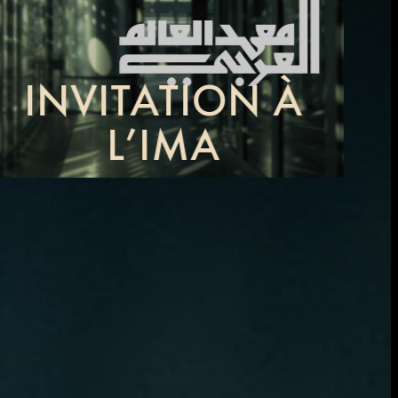
INVITATION À
L’IMA