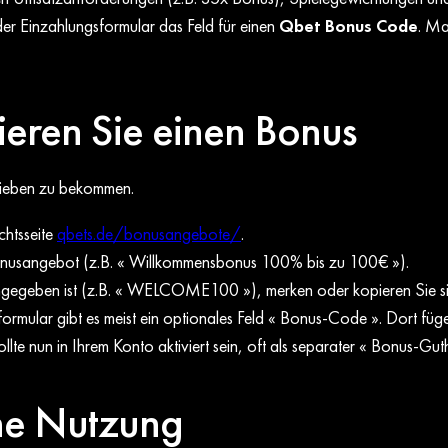
oder Einzahlungsformular das Feld für einen
Qbet Bonus Code
. Ma
ivieren Sie einen Bonus
hrieben zu bekommen.
chtsseite
qbets.de/bonusangebote/
.
onusangebot (z.B. « Willkommensbonus 100% bis zu 100€ »).
gegeben ist (z.B. « WELCOME100 »), merken oder kopieren Sie si
ormular gibt es meist ein optionales Feld « Bonus-Code ». Dort füg
lte nun in Ihrem Konto aktiviert sein, oft als separater « Bonus-Gu
he Nutzung