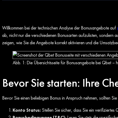
Willkommen bei der technischen Analyse der Bonusangebote auf
ab, nicht nur die verschiedenen Bonusarten aufzulisten, sondern
zeigen, wie Sie die Angebote korrekt aktivieren und die Umsatzbe
Abb. 1: Die Übersichtsseite für Bonusangebote bei Qbet – hi
Bevor Sie starten: Ihre Che
Bevor Sie einen beliebigen Bonus in Anspruch nehmen, sollten Sie 
Konto Status:
Stellen Sie sicher, dass Sie ein verifiziertes
Bonusbedingungen (T&C):
Lesen Sie stets die spezifisc