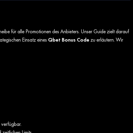
cheibe für alle Promotionen des Anbieters. Unser Guide zielt darauf
ategischen Einsatz eines
Qbet Bonus Code
zu erläutern. Wir
r verfügbar.
eitlichen Limits.