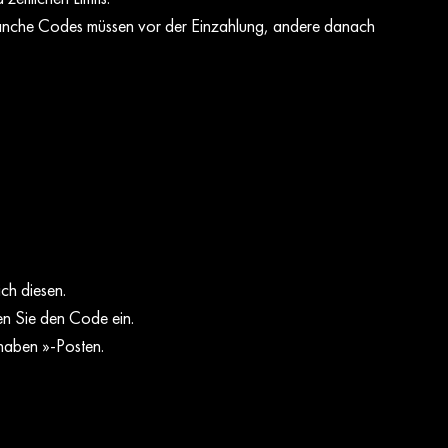
nche Codes müssen vor der Einzahlung, andere danach
ch diesen.
en Sie den Code ein.
thaben »-Posten.