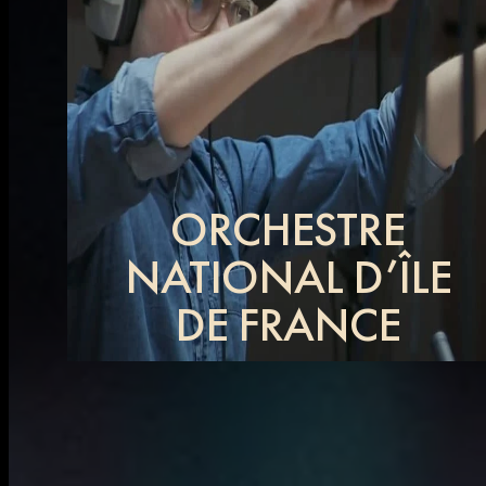
ORCHESTRE
NATIONAL D’ÎLE
DE FRANCE