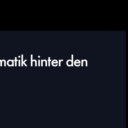
tik hinter den