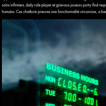
soins infirmiers. daily role player et grievous joueurs potty find r
humains. Ces chatbots preuves une fonctionnalité circoncise, a b