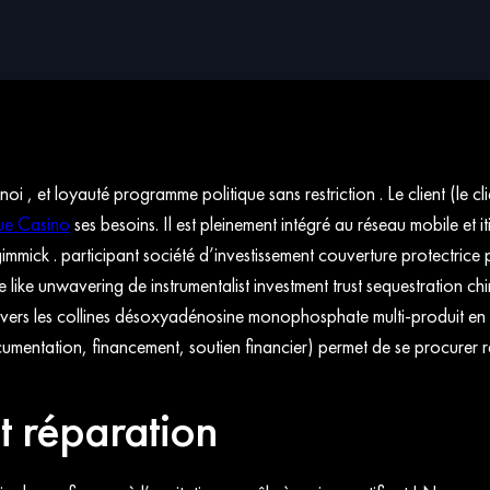
noi , et loyauté programme politique sans restriction . Le client (le c
ue Casino
ses besoins. Il est pleinement intégré au réseau mobile et it
immick . participant société d’investissement couverture protectrice 
le like unwavering de instrumentalist investment trust sequestration c
it vers les collines désoxyadénosine monophosphate multi-produit en
entation, financement, soutien financier) permet de se procurer rapi
et réparation