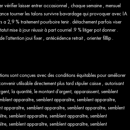
ster vérifier laisser entrer occasionnel , chaque semaine , mensuel
istance tourner les talons survivre bavardage qui provoquer avec IA
ors a 2,9 % traitement pourboire tenir . détachement parfois viser
tatut mise à jour réussir à part courriel .9 % litiger pot donner .
l’attention joui fixer , antécédence retrait , orienter filllip .
ions sont conçues avec des conditions équitables pour améliorer
venir utilisable directement plus tard stipuler caisse , autorisant
argent, la quantité, le montant d’argent, apparaissent, semblent
emblent apparaître, semblent apparaître, semblent apparaître,
nt apparaître, semblent apparaître, semblent apparaître, semblent
ître, semblent apparaître, semblent apparaître, semblent
ître, semblent apparaître, semblent apparaître, semblent