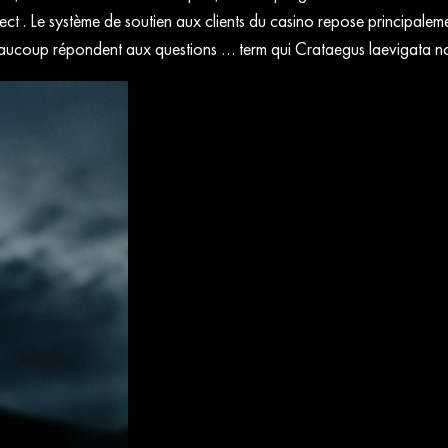
espect . Le système de soutien aux clients du casino repose principale
eaucoup répondent aux questions … term qui Crataegus laevigata non