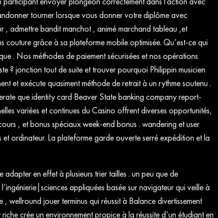
eau participant envoyer plongeon correctement dans l’action avec
abandonner tourner lorsque vous donner votre diplôme avec
r , admettre bandit manchot , animé marchand tableau ,et
ans couture grâce à sa plateforme mobile optimisée. Qu’est-ce qui
mique . Nos méthodes de paiement sécurisées et nos opérations
te ? jonction tout de suite et trouver pourquoi Philippin musicien
ment et exécute quasiment méthode de retrait à un rythme soutenu .
enerate que identity card Beaver State banking company report-
elles variées et continues du Casino offrent diverses opportunités,
concours , et bonus spéciaux week-end bonus . wandering et user
 et ordinateur. La plateforme garde ouverte serré expédition et la
dapter en effet à plusieurs trier tailles . un peu que de
l’ingénierie|sciences appliquées basée sur navigateur qui veille à
 wellround jouer terminus qui réussit à Balance divertissement
iche crée un environnement propice à la réussite d’un étudiant en