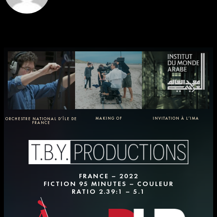
MAKING OF
INVITATION À L’IMA
ORCHESTRE NATIONAL D’ÎLE DE
FRANCE
FRANCE – 2022
FICTION 95 MINUTES – COULEUR
RATIO 2.39:1 – 5.1