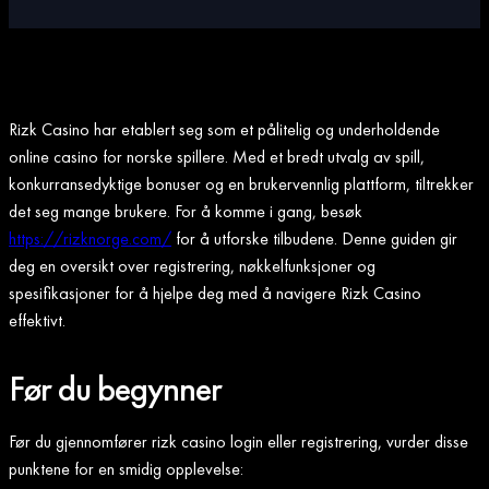
Rizk Casino har etablert seg som et pålitelig og underholdende
online casino for norske spillere. Med et bredt utvalg av spill,
konkurransedyktige bonuser og en brukervennlig plattform, tiltrekker
det seg mange brukere. For å komme i gang, besøk
https://rizknorge.com/
for å utforske tilbudene. Denne guiden gir
deg en oversikt over registrering, nøkkelfunksjoner og
spesifikasjoner for å hjelpe deg med å navigere Rizk Casino
effektivt.
Før du begynner
Før du gjennomfører rizk casino login eller registrering, vurder disse
punktene for en smidig opplevelse: