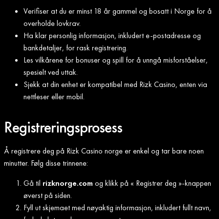
Verifiser at du er minst 18 år gammel og bosatt i Norge for å
overholde lovkrav.
Ha klar personlig informasjon, inkludert e-postadresse og
bankdetaljer, for rask registrering.
Les vilkårene for bonuser og spill for å unngå misforståelser,
spesielt ved uttak.
Sjekk at din enhet er kompatibel med Rizk Casino, enten via
nettleser eller mobil.
Registreringsprosess
Å registrere deg på Rizk Casino norge er enkel og tar bare noen
minutter. Følg disse trinnene:
Gå til
rizknorge.com
og klikk på « Registrer deg »-knappen
øverst på siden.
Fyll ut skjemaet med nøyaktig informasjon, inkludert fullt navn,