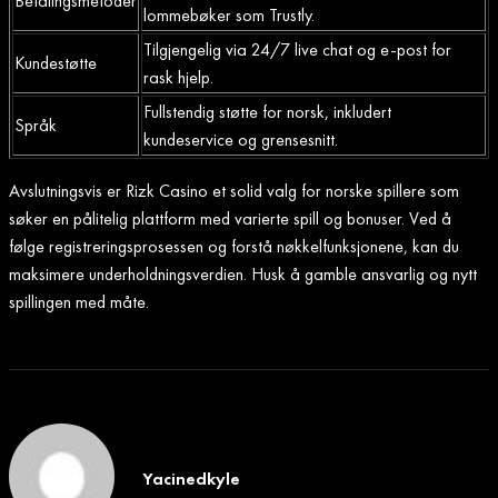
Betalingsmetoder
lommebøker som Trustly.
Tilgjengelig via 24/7 live chat og e-post for
Kundestøtte
rask hjelp.
Fullstendig støtte for norsk, inkludert
Språk
kundeservice og grensesnitt.
Avslutningsvis er Rizk Casino et solid valg for norske spillere som
søker en pålitelig plattform med varierte spill og bonuser. Ved å
følge registreringsprosessen og forstå nøkkelfunksjonene, kan du
maksimere underholdningsverdien. Husk å gamble ansvarlig og nytt
spillingen med måte.
Yacinedkyle