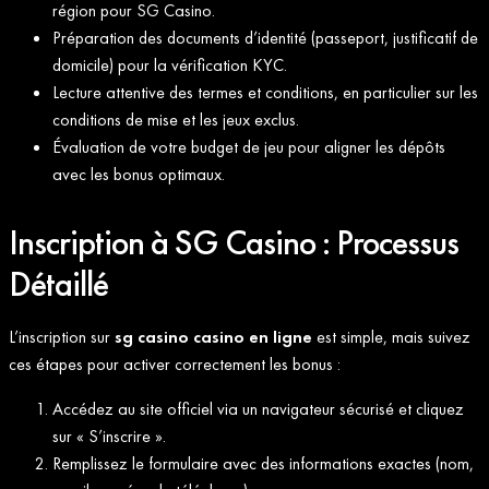
région pour SG Casino.
Préparation des documents d’identité (passeport, justificatif de
domicile) pour la vérification KYC.
Lecture attentive des termes et conditions, en particulier sur les
conditions de mise et les jeux exclus.
Évaluation de votre budget de jeu pour aligner les dépôts
avec les bonus optimaux.
Inscription à SG Casino : Processus
Détaillé
L’inscription sur
sg casino casino en ligne
est simple, mais suivez
ces étapes pour activer correctement les bonus :
Accédez au site officiel via un navigateur sécurisé et cliquez
sur « S’inscrire ».
Remplissez le formulaire avec des informations exactes (nom,