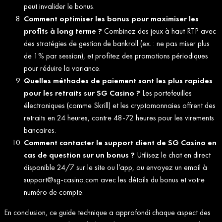
peut invalider le bonus.
Comment optimiser les bonus pour maximiser les
profits à long terme ?
Combinez des jeux à haut RTP avec
des stratégies de gestion de bankroll (ex. : ne pas miser plus
de 1% par session), et profitez des promotions périodiques
pour réduire la variance.
Quelles méthodes de paiement sont les plus rapides
pour les retraits sur SG Casino ?
Les portefeuilles
électroniques (comme Skrill) et les cryptomonnaies offrent des
retraits en 24 heures, contre 48-72 heures pour les virements
bancaires.
Comment contacter le support client de SG Casino en
cas de question sur un bonus ?
Utilisez le chat en direct
disponible 24/7 sur le site ou l’app, ou envoyez un email à
support@sg-casino.com avec les détails du bonus et votre
numéro de compte.
En conclusion, ce guide technique a approfondi chaque aspect des