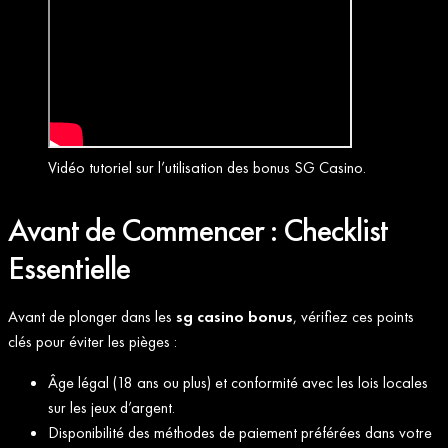
Vidéo tutoriel sur l’utilisation des bonus SG Casino.
Avant de Commencer : Checklist
Essentielle
Avant de plonger dans les
sg casino bonus
, vérifiez ces points
clés pour éviter les pièges :
Âge légal (18 ans ou plus) et conformité avec les lois locales
sur les jeux d’argent.
Disponibilité des méthodes de paiement préférées dans votre