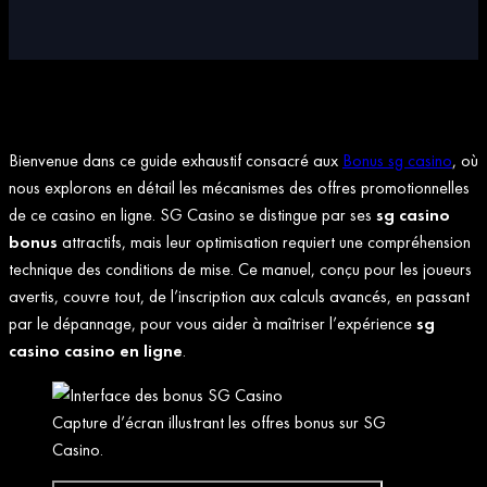
Bienvenue dans ce guide exhaustif consacré aux
Bonus sg casino
, où
nous explorons en détail les mécanismes des offres promotionnelles
de ce casino en ligne. SG Casino se distingue par ses
sg casino
bonus
attractifs, mais leur optimisation requiert une compréhension
technique des conditions de mise. Ce manuel, conçu pour les joueurs
avertis, couvre tout, de l’inscription aux calculs avancés, en passant
par le dépannage, pour vous aider à maîtriser l’expérience
sg
casino casino en ligne
.
Capture d’écran illustrant les offres bonus sur SG
Casino.