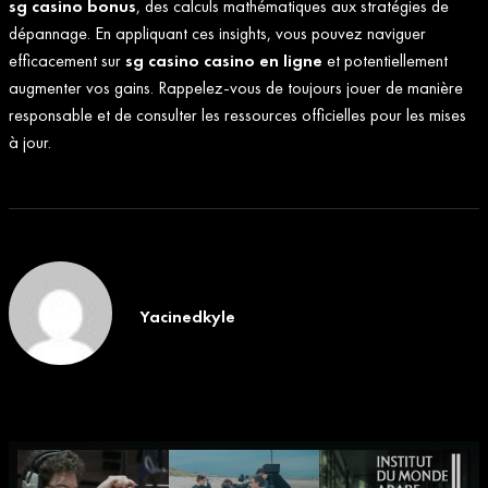
sg casino bonus
, des calculs mathématiques aux stratégies de
dépannage. En appliquant ces insights, vous pouvez naviguer
efficacement sur
sg casino casino en ligne
et potentiellement
augmenter vos gains. Rappelez-vous de toujours jouer de manière
responsable et de consulter les ressources officielles pour les mises
à jour.
Yacinedkyle