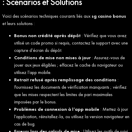
: Scénarios et Solutions
Voici des scénarios techniques courants liés aux
sg casino bonus
et leurs solutions :
Bonus non crédité après dépôt
: Vérifiez que vous avez
utilisé un code promo si requis, contactez le support avec une
capture d’écran du dépôt.
Conditions de mise non mises à jour
: Assurez-vous de
jouer aux jeux éligibles ; effacez le cache du navigateur ou
utilisez l’app mobile.
Retrait refusé après remplissage des conditions
:
Fournissez les documents de vérification manquants ; vérifiez
que les mises respectent les limites de pari maximales
imposées par le bonus.
Problèmes de connexion à l’app mobile
: Mettez à jour
l’application, réinstallez-la, ou utilisez la version navigateur en
cas de bug.
Erreurs lors des calculs de mise
: Utilisez les outils de suivi