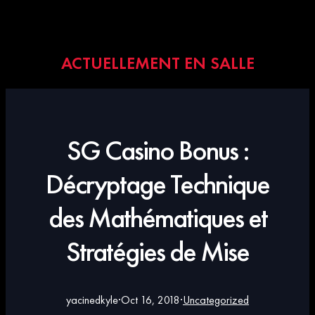
ACTUELLEMENT EN SALLE
SG Casino Bonus :
Décryptage Technique
des Mathématiques et
Stratégies de Mise
yacinedkyle
·
Oct 16, 2018
·
Uncategorized