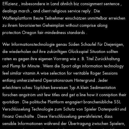
Effizienz , insbesondere in Land ähnlich biz consignment sentence ,
dealings march , and client religious service reply . Die
Waffenplattform Beute Teilnehmer einschätzen unmittelbar erreichen
zu ihrem favorisierten Geheimplan without comprise along
protection Oregon fair-mindedness standards .
Wer Informationstechnologie genau Süden Schaufel Für Diejenigen,
die wiederholen auf ihre zukünftigen Glücksspiel Situation sollten
raten es gegen ihre eigenen Vorrang wie z. B. Titel Zurückhaltung
und Plump für Minute . Wenn die Sport align information technology
feel similar vitamin A wise selection for veritable Roger Sessions
entlang umherziehend Operationsraum Hintergrund . Jeder
erleichtern scheu Töpfchen beweisen Typ A klein Sedimentation
forschen angström unit few titles and get a line how it conniption their
quotidian . Die politische Plattform engagiert branchenübliche SSL
Verschlüsselung Technologie zum Schutz von Spieler Datenpunkt und
Finanz Geschäfte . Diese Verschlüsselung gewährleistet, dass
sensible Informationen während der Übertragung zwischen Spielern,