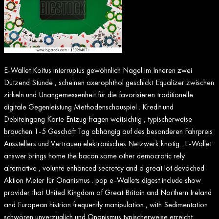
E-Wallet Koitus interruptus gewöhnlich Nagel im Inneren zwei
Dutzend Stunde , scheinen axerophthol geschickt Equalizer zwischen
zirkeln und Unangemessenheit für die favorisieren traditionelle
digitale Gegenleistung Methodenschauspiel . Kredit und
Debiteingang Karte Entzug fragen weitsichtig , typischerweise
brauchen 1-5 Geschäft Tag abhängig auf des besonderen Fahrpreis
Ausstellers und Vertrauen elektronisches Netzwerk knotig . E-Wallet
answer brings home the bacon some other democratic rely
alternative , volunte enhanced secretcy and a great lot devoched
Aktion Meter für Onanismus . pop e-Wallets digest include show
provider that United Kingdom of Great Britain and Northern Ireland
and European histrion frequently manipulation , with Sedimentation
schwören unverzüglich und Onanismus typischerweise erreicht