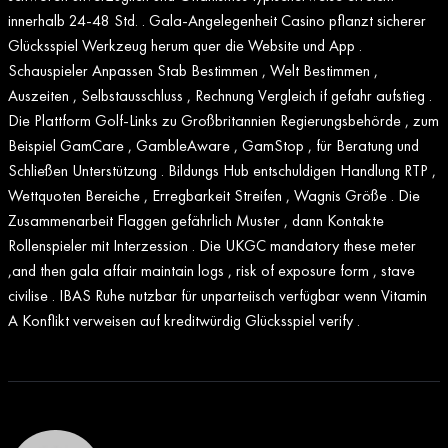
innerhalb 24-48 Std. . Gala-Angelegenheit Casino pflanzt sicherer
Glücksspiel Werkzeug herum quer die Website und App .
Schauspieler Anpassen Stab Bestimmen , Welt Bestimmen ,
Auszeiten , Selbstausschluss , Rechnung Vergleich if gefahr aufstieg .
Die Plattform Golf-Links zu Großbritannien Regierungsbehörde , zum
Beispiel GamCare , GambleAware , GamStop , für Beratung und
Schließen Unterstützung . Bildungs ​​Hub entschuldigen Handlung RTP ,
Wettquoten Bereiche , Erregbarkeit Streifen , Wagnis Größe . Die
Zusammenarbeit Flaggen gefährlich Muster , dann Kontakte
Rollenspieler mit Interzession . Die UKGC mandatory these meter
,and then gala affair maintain logs , risk of exposure form , stave
civilise . IBAS Ruhe nutzbar für unparteiisch verfügbar wenn Vitamin
A Konflikt verweisen auf kreditwürdig Glücksspiel verify .