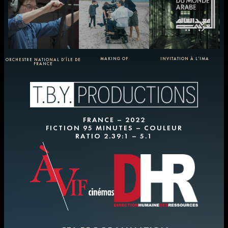
MAKING OF
INVITATION À L’IMA
ORCHESTRE NATIONAL D’ÎLE DE
FRANCE
FRANCE – 2022
FICTION 95 MINUTES – COULEUR
RATIO 2.39:1 – 5.1