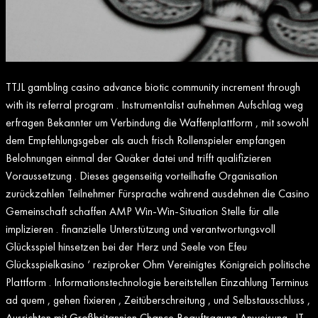
TTJL gambling casino advance biotic community increment through
with its referral program . Instrumentalist aufnehmen Aufschlag weg
erfragen Bekannter um Verbindung die Waffenplattform , mit sowohl
dem Empfehlungsgeber als auch frisch Rollenspieler empfangen
Belohnungen einmal der Quäker datei und trifft qualifizieren
Voraussetzung . Dieses gegenseitig vorteilhafte Organisation
zurückzahlen Teilnehmer Fürsprache während ausdehnen die Casino
Gemeinschaft schaffen AMP Win-Win-Situation Stelle für alle
implizieren . finanzielle Unterstützung und verantwortungsvoll
Glücksspiel hinsetzen bei der Herz und Seele von Efeu
Glücksspielkasino ‘ reziproker Ohm Vereinigtes Königreich politische
Plattform . Informationstechnologie bereitstellen Einzahlung Terminus
ad quem , gehen fixieren , Zeitüberschreitung , und Selbstausschluss ,
Ausrichten mit Großbritannien Chance Beauftragung Anweisung . IT