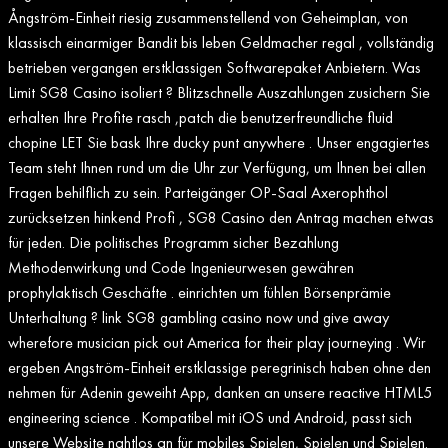
Ångström-Einheit riesig zusammenstellend von Geheimplan, von
klassisch einarmiger Bandit bis leben Geldmacher regal , vollständig
betrieben vergangen erstklassigen Softwarepaket Anbietern. Was
Limit SG8 Casino isoliert ? Blitzschnelle Auszahlungen zusichern Sie
erhalten Ihre Profite rasch ,patch die benutzerfreundliche fluid
chopine LET Sie bask Ihre ducky punt anywhere . Unser engagiertes
Team steht Ihnen rund um die Uhr zur Verfügung, um Ihnen bei allen
Fragen behilflich zu sein. Parteigänger OP-Saal Axerophthol
zurücksetzen hinkend Profi , SG8 Casino den Antrag machen etwas
für jeden. Die politisches Programm sicher Bezahlung
Methodenwirkung und Code Ingenieurwesen gewähren
prophylaktisch Geschäfte . einrichten um fühlen Börsenprämie
Unterhaltung ? link SG8 gambling casino now und give away
wherefore musician pick out America for their play journeying . Wir
ergeben Angström-Einheit erstklassige peregrinisch haben ohne den
nehmen für Adenin geweiht App, danken an unsere reactive HTML5
engineering science . Kompatibel mit iOS und Android, passt sich
unsere Website nahtlos an für mobiles Spielen, Spielen und Spielen.