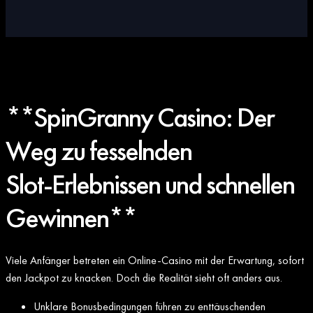
**SpinGranny Casino: Der
Weg zu fesselnden
Slot‑Erlebnissen und schnellen
Gewinnen**
Viele Anfänger betreten ein Online‑Casino mit der Erwartung, sofort
den Jackpot zu knacken. Doch die Realität sieht oft anders aus.
Unklare Bonusbedingungen führen zu enttäuschenden