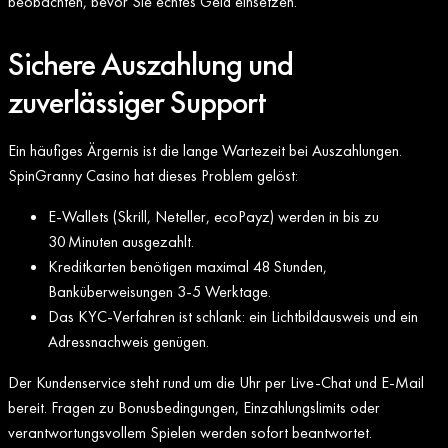
beobachten, bevor Sie echtes Geld einsetzen.
Sichere Auszahlung und
zuverlässiger Support
Ein häufiges Ärgernis ist die lange Wartezeit bei Auszahlungen.
SpinGranny Casino hat dieses Problem gelöst:
E‑Wallets (Skrill, Neteller, ecoPayz) werden in bis zu
30 Minuten ausgezahlt.
Kreditkarten benötigen maximal 48 Stunden,
Banküberweisungen 3‑5 Werktage.
Das KYC‑Verfahren ist schlank: ein Lichtbildausweis und ein
Adressnachweis genügen.
Der Kundenservice steht rund um die Uhr per Live‑Chat und E‑Mail
bereit. Fragen zu Bonusbedingungen, Einzahlungslimits oder
verantwortungsvollem Spielen werden sofort beantwortet.