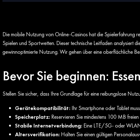
Die mobile Nutzung von Online-Casinos hat die Spielerfahrung rev
Spielen und Sportwetten. Dieser technische Leitfaden analysiert d
gewinnoptimierte Nutzung. Wir gehen über eine oberflächliche Bes
Bevor Sie beginnen: Essenz
Stellen Sie sicher, dass Ihre Grundlage für eine reibungslose Nutz
Gerätekompatibilität:
Ihr Smartphone oder Tablet muss
Speicherplatz:
Reservieren Sie mindestens 100 MB freien 
Stabile Internetverbindung:
Eine LTE/5G- oder WLAN-Ver
Altersverifikation:
Halten Sie einen gültigen Personalaus