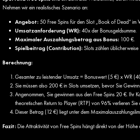
Nehmen wir ein realistisches Szenario an:
Angebot:
50 Free Spins für den Slot „Book of Dead“ im 
Umsatzanforderung (WR):
40x der Bonusgeldsumme.
Maximaler Auszahlungsbetrag aus Bonus:
100 €.
Spielbeitrag (Contribution):
Slots zählen üblicherwei
Berechnung:
Gesamter zu leistender Umsatz = Bonuswert (5 €) x WR (4
Sie müssen also 200 € in Slots umsetzen, bevor Sie Gewinn
Angenommen, Sie gewinnen aus den Free Spins 20 €. Ihr Ko
theoretischen Return to Player (RTP) von 96% verlieren Sie 
Dieser Betrag (12 €) liegt unter dem Maximalauszahlungsli
Fazit:
Die Attraktivität von Free Spins hängt direkt von der Höhe 