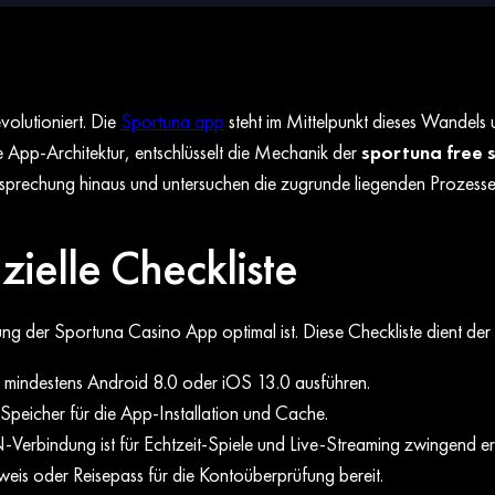
olutioniert. Die
Sportuna app
steht im Mittelpunkt dieses Wandels
ie App-Architektur, entschlüsselt die Mechanik der
sportuna free s
prechung hinaus und untersuchen die zugrunde liegenden Prozesse, 
ielle Checkliste
ung der Sportuna Casino App optimal ist. Diese Checkliste dient der
 mindestens Android 8.0 oder iOS 13.0 ausführen.
Speicher für die App-Installation und Cache.
bindung ist für Echtzeit-Spiele und Live-Streaming zwingend erf
weis oder Reisepass für die Kontoüberprüfung bereit.