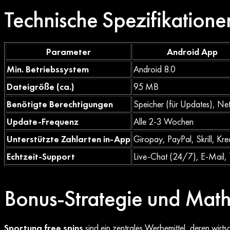
Technische Spezifikation
Parameter
Android App
Min. Betriebssystem
Android 8.0
Dateigröße (ca.)
95 MB
Benötigte Berechtigungen
Speicher (für Updates), Ne
Update-Frequenz
Alle 2-3 Wochen
Unterstützte Zahlarten in-App
Giropay, PayPal, Skrill, Kr
Echtzeit-Support
Live-Chat (24/7), E-Mail, 
Bonus-Strategie und Math
Sportuna free spins
sind ein zentrales Werbemittel, deren wirt