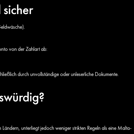
sicher
-Geldwäsche).
onto von der Zahlart ab:
hließlich durch unvollständige oder unleserliche Dokumente.
nswürdig?
ändern, unterliegt jedoch weniger strikten Regeln als eine Malta-