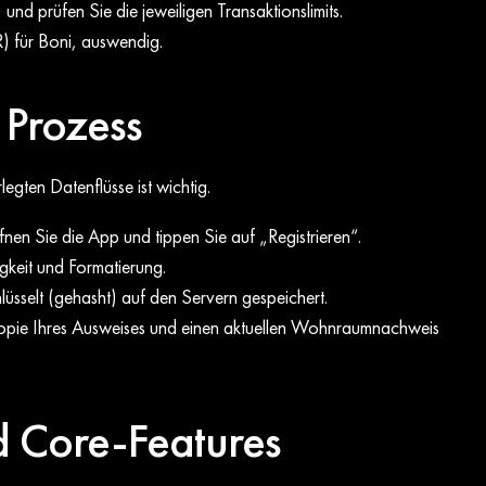
nd prüfen Sie die jeweiligen Transaktionslimits.
 für Boni, auswendig.
 Prozess
legten Datenflüsse ist wichtig.
nen Sie die App und tippen Sie auf „Registrieren“.
gkeit und Formatierung.
üsselt (gehasht) auf den Servern gespeichert.
 Kopie Ihres Ausweises und einen aktuellen Wohnraumnachweis
d Core-Features