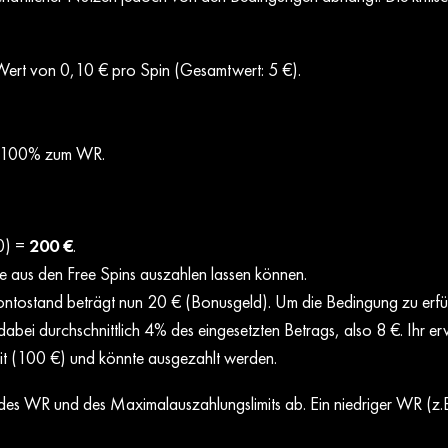
Wert von 0,10 € pro Spin (Gesamtwert: 5 €).
se 100% zum WR.
0) =
200 €
.
e aus den Free Spins auszahlen lassen können.
ntostand beträgt nun 20 € (Bonusgeld). Um die Bedingung zu erfül
dabei durchschnittlich 4% des eingesetzten Betrags, also 8 €. Ihr 
mit (100 €) und könnte ausgezahlt werden.
des WR und des Maximalauszahlungslimits ab. Ein niedriger WR (z.B. 2