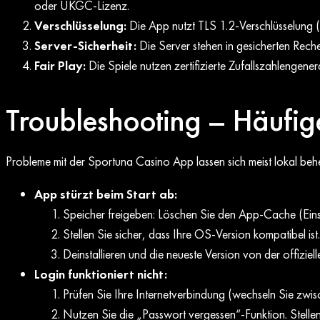
oder UKGC-Lizenz.
Verschlüsselung:
Die App nutzt TLS 1.2-Verschlüsselung (
Server-Sicherheit:
Die Server stehen in gesicherten Rech
Fair Play:
Die Spiele nutzen zertifizierte Zufallszahlenge
Troubleshooting – Häufig
Probleme mit der Sportuna Casino App lassen sich meist lokal beh
App stürzt beim Start ab:
Speicher freigeben: Löschen Sie den App-Cache (Eins
Stellen Sie sicher, dass Ihre OS-Version kompatibel ist.
Deinstallieren und die neueste Version von der offizielle
Login funktioniert nicht:
Prüfen Sie Ihre Internetverbindung (wechseln Sie z
Nutzen Sie die „Passwort vergessen“-Funktion. Stellen