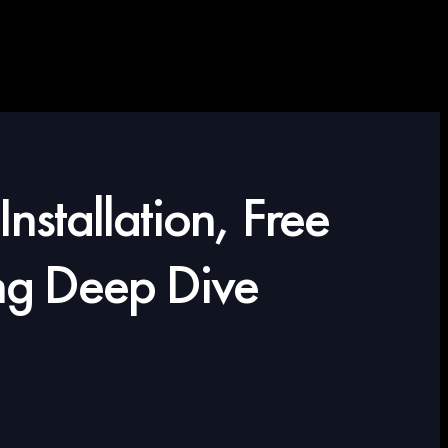
stallation, Free
ng Deep Dive