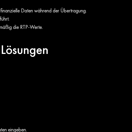
 finanzielle Daten während der Übertragung.
ührt.
lmäßig die RTP-Werte.
e Lösungen
aten eingeben.