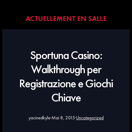
ACTUELLEMENT EN SALLE
Sportuna Casino:
Walkthrough per
Registrazione e Giochi
Chiave
yacinedkyle
·
Mai 8, 2015
·
Uncategorized