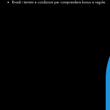
Rivedi i termini e condizioni per comprendere bonus e regole.