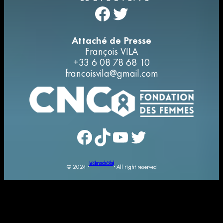
Facebook
Twitter
Attaché de Presse
François VILA
+33 6 08 78 68 10
francoisvila@gmail.com
Facebook
TikTok
YouTube
Twitter
Le Silence de Sibel
© 2024 ·
· All right reserved