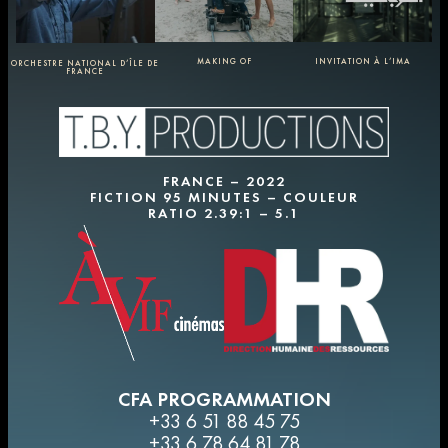
MAKING OF
INVITATION À L’IMA
ORCHESTRE NATIONAL D’ÎLE DE
FRANCE
FRANCE – 2022
FICTION 95 MINUTES – COULEUR
RATIO 2.39:1 – 5.1
CFA PROGRAMMATION
+33 6 51 88 45 75
+33 6 78 64 81 78