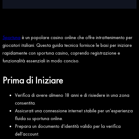
Sportuna
è un popolare casino online che offre intrattenimento per
giocatori italiani. Questa guida tecnica fornisce le basi per iniziare
rapidamente con sportuna casino, coprendo registrazione e
funzionalità essenziali in modo conciso.
Prima di Iniziare
Verifica di avere almeno 18 anni e di risiedere in una zona
consentita.
Assicurati una connessione internet stabile per un’esperienza
fluida su sportuna online.
Prepara un documento d’identità valido per la verifica
dell’account.