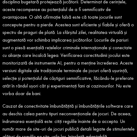
disciplina bugetară protejează jucătorii. Determinat de cerințele,
aceste recompense au potențialul de a fi semnificativ de
avantajoase. O altă afirmație falsă este că toate jocurile sunt
concepute pentru a pierde. Acestea sunt eficiente și fiabile și oferă o
spectru de praguri de plată. La sfârșitul zilei, realitatea virtuală și
augmentată vor schimba implicarea jucătorilor. Locurile de pariuri
sunt o piesă esențială rețelelor criminale internaționale și conectate
cu alianțe care încalcă legea. Verificarea corectitudinii jocului este
monitorizată de instrumente AI, pentru a menține încrederea. Aceste
versiuni digitale ale tradiționale terminale de jocuri oferă ușurință,
selecție și potențialul de câștiguri semnificative, făcându-le preferate
atât în rândul ușori cât și experimentați fani ai cazinourilor. Nu este
vorba doar de bani.
Cauzat de conectivitate îmbunătățită și îmbunătățirile software care
au deschis calea pentru tipuri neconvenționale de jocuri. De aceea,
îndrumarea esențială este: citiți regulile înainte de a accepta. Un
număr mare de site-uri de jocuri publică detalii legate de stimulentele
alături de regulile pe site-urile lor. Interfață adaptabilă