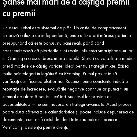
Șanse mai mari de a câștiga premii
cu premii
Un detaliu vital este sistemul de plăți. Un astfel de comportament
creează o iluzie de independență, unde utilizatorii măresc pariurile
presupunând că este bonus, nu bani reali, până când
conștientizează că pierderile sunt reale. Influența smartphone-urilor
în iGaming a crescut brusc în era mobilă. Sloturi cu volatilitate medie
oferă modele de câștig variate, ideal pentru strategii mixte. Există
multe neînțelegeri în legătură cu iGaming. Primul pas este să
verificați certificarea platformei. Recenzii bune constante indică o
reputație de încredere, evaluările negative continue ar putea fi un
semnal de alarmă pentru jucători. succesul lor provine din
accesibilitatea — nu sunt necesare strategii avansate. Acest proces
poate dura câteva zile calendaristice și poate include depunerea de
documente, cum ar fi actul de identitate sau extrasul bancar.
Verificați și asistența pentru clienți.