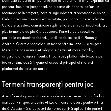
Definește ce parte din pariurile tale este returnat în timp, exprimat ca
procent. Jocuri cu jackpot adună o parte din fiecare joc într-un
recompensă în creștere, care ajunge adesea la recompense epice.
Cluburi premium creează exclusivitate, prin cadouri personalizate.
Cu toate acestea, comisioane suplimentare pentru schimbul valutar,
plus termenele de plată și depunere. Pariurile pe dispozitive
portabile au dominat deceniul, facilitat de aplicațiile iPhone și
Android. Ofertele speciale sunt menite să stimuleze — și reușesc.
Meniuri de cazinouri sunt adaptate pentru utilizare mobilă,
asigurând o navigare fluentă. În contrast, platformele bazate pe
browser simulează în general aspectul principal al site-ului
platformei de jocuri de noroc.
Termeni transparenți pentru joc
Acest format optimizat creează adesea o experiență mai fluidă și
mai captiv în special pentru utilizatorii care folosesc pentru prima
dată. Aceste mărci de jocuri de noroc sprijină aplicații de pariuri