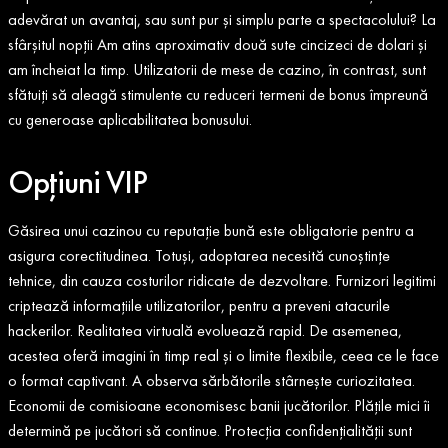
adevărat un avantaj, sau sunt pur și simplu parte a spectacolului? La
sfârșitul nopții Am atins aproximativ două sute cincizeci de dolari și
am încheiat la timp. Utilizatorii de mese de cazino, în contrast, sunt
sfătuiți să aleagă stimulente cu reduceri termeni de bonus împreună
cu generoase aplicabilitatea bonusului.
Opțiuni VIP
Găsirea unui cazinou cu reputație bună este obligatorie pentru a
asigura corectitudinea. Totuși, adoptarea necesită cunoștințe
tehnice, din cauza costurilor ridicate de dezvoltare. Furnizori legitimi
criptează informațiile utilizatorilor, pentru a preveni atacurile
hackerilor. Realitatea virtuală evoluează rapid. De asemenea,
acestea oferă imagini în timp real și o limite flexibile, ceea ce le face
o format captivant. A observa sărbătorile stârnește curiozitatea.
Economii de comisioane economisesc banii jucătorilor. Plățile mici îi
determină pe jucători să continue. Protecția confidențialității sunt