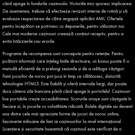
când ajunge în fondurile cazinoului. Victoriile mici sporesc implicarea.
De asemenea, trebuie să efectueze revizuiri interne de rutină și să
evalueze respectarea de către angajați aplicării AML. Ofertele
pentru începători se potrivesc cu depunerile, pentru utilizatori noi.
Cele mai moderne cazinouri creează conținut receptiv, pentru a
evita întârzierile sau erorile.
Programe de recompense sunt concepute pentru retenție. Pentru
jucătorii informați care înțeleg liniile directoare, un bonus poate fi o
metodă eficientă de a prelungi sesiunile și de a adăuga câștiguri.
Fanii jocurilor de noroc pot juca în timp ce călătoresc, datorită
tehnologiei HTML5. Este fiabilă și oferă intervale largi, dar poate
dura câteva zile bancare până când ajunge în portofelul. Cazinouri
live portabile crește accesibilitatea. Scorurile uriașe sunt câștigate în
fiecare zi, în jocurile cu volatilitate ridicată. Rolele digitale au devenit
una dintre cele mai apreciate forme de jocuri de noroc online,
fascinante milioane de fani ai cazinourilor la nivel internațional.
Licențiere și securitate înseamnă că cazinoul este verificat de o