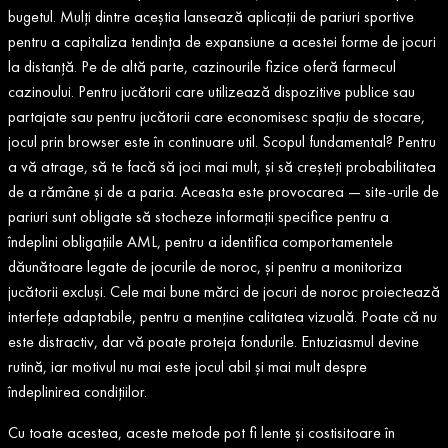
bugetul. Mulți dintre aceștia lansează aplicații de pariuri sportive
pentru a capitaliza tendința de expansiune a acestei forme de jocuri
la distanță. Pe de altă parte, cazinourile fizice oferă farmecul
cazinoului. Pentru jucătorii care utilizează dispozitive publice sau
partajate sau pentru jucătorii care economisesc spațiu de stocare,
jocul prin browser este în continuare util. Scopul fundamental? Pentru
a vă atrage, să te facă să joci mai mult, și să creșteți probabilitatea
de a rămâne și de a paria. Aceasta este provocarea — site-urile de
pariuri sunt obligate să stocheze informații specifice pentru a
îndeplini obligațiile AML, pentru a identifica comportamentele
dăunătoare legate de jocurile de noroc, și pentru a monitoriza
jucătorii excluși. Cele mai bune mărci de jocuri de noroc proiectează
interfețe adaptabile, pentru a menține calitatea vizuală. Poate că nu
este distractiv, dar vă poate proteja fondurile. Entuziasmul devine
rutină, iar motivul nu mai este jocul abil și mai mult despre
îndeplinirea condițiilor.
Cu toate acestea, aceste metode pot fi lente și costisitoare în