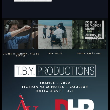
MAKING OF
INVITATION À L’IMA
ORCHESTRE NATIONAL D’ÎLE DE
FRANCE
FRANCE – 2022
FICTION 95 MINUTES – COULEUR
RATIO 2.39:1 – 5.1