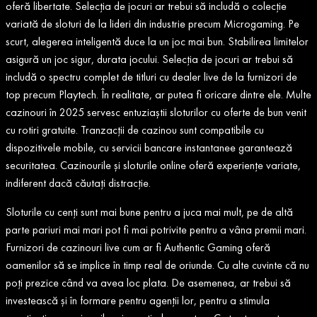
oferă libertate. Selecția de jocuri ar trebui să includă o colecție
variată de sloturi de la lideri din industrie precum Microgaming. Pe
scurt, alegerea inteligentă duce la un joc mai bun. Stabilirea limitelor
asigură un joc sigur, durata jocului. Selecția de jocuri ar trebui să
includă o spectru complet de titluri cu dealer live de la furnizori de
top precum Playtech. În realitate, ar putea fi oricare dintre ele. Multe
cazinouri în 2025 servesc entuziaștii sloturilor cu oferte de bun venit
cu rotiri gratuite. Tranzacții de cazinou sunt compatibile cu
dispozitivele mobile, cu servicii bancare instantanee garantează
securitatea. Cazinourile și sloturile online oferă experiențe variate,
indiferent dacă căutați distracție.
Sloturile cu cenți sunt mai bune pentru a juca mai mult, pe de altă
parte pariuri mai mari pot fi mai potrivite pentru a vâna premii mari.
Furnizori de cazinouri live cum ar fi Authentic Gaming oferă
oamenilor să se implice în timp real de oriunde. Cu alte cuvinte că nu
poți prezice când va avea loc plata. De asemenea, ar trebui să
investească și în formare pentru agenții lor, pentru a stimula