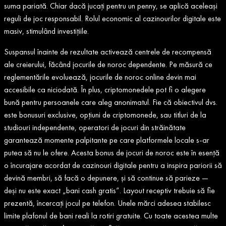
suma pariată. Chiar dacă jucați pentru un penny, se aplică aceleași
reguli de joc responsabil. Rolul economic al cazinourilor digitale este
masiv, stimulând investițiile.
Suspansul înainte de rezultate activează centrele de recompensă
ale creierului, făcând jocurile de noroc dependente. Pe măsură ce
reglementările evoluează, jocurile de noroc online devin mai
accesibile ca niciodată. În plus, criptomonedele pot fi o alegere
bună pentru persoanele care aleg anonimatul. Fie că obiectivul dvs.
este bonusuri exclusive, opțiuni de criptomonede, sau titluri de la
studiouri independente, operatori de jocuri din străinătate
garantează momente palpitante pe care platformele locale s-ar
putea să nu le ofere. Acesta bonus de jocuri de noroc este în esență
o încurajare acordat de cazinouri digitale pentru a inspira pariorii să
devină membri, să facă o depunere, și să continue să parieze —
deși nu este exact „bani cash gratis”. Layout receptiv trebuie să fie
prezentă, încercați jocul pe telefon. Unele mărci adesea stabilesc
limite plafonul de bani reali la rotiri gratuite. Cu toate acestea multe