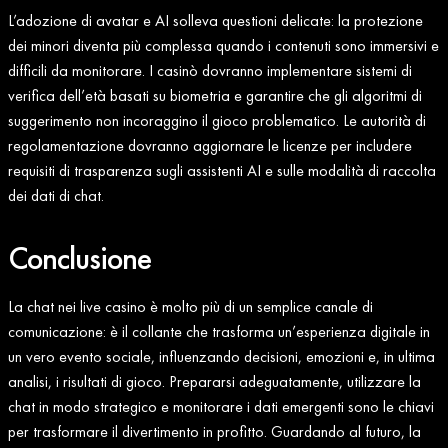
L’adozione di avatar e AI solleva questioni delicate: la protezione
dei minori diventa più complessa quando i contenuti sono immersivi e
difficili da monitorare. I casinò dovranno implementare sistemi di
verifica dell’età basati su biometria e garantire che gli algoritmi di
suggerimento non incoraggino il gioco problematico. Le autorità di
regolamentazione dovranno aggiornare le licenze per includere
requisiti di trasparenza sugli assistenti AI e sulle modalità di raccolta
dei dati di chat.
Conclusione
La chat nei live casino è molto più di un semplice canale di
comunicazione: è il collante che trasforma un’esperienza digitale in
un vero evento sociale, influenzando decisioni, emozioni e, in ultima
analisi, i risultati di gioco. Prepararsi adeguatamente, utilizzare la
chat in modo strategico e monitorare i dati emergenti sono le chiavi
per trasformare il divertimento in profitto. Guardando al futuro, la