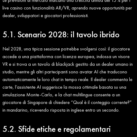
Le previsioni di mercato indicano una crescita annua del 15 % per i
live casino con funzionalità AR/VR, aprendo nuove opportunità per
dealer, sviluppatori e giocatori professionisti.
5.1. Scenario 2028: il tavolo ibrido
Nel 2028, una tipica sessione potrebbe svolgersi così: il giocatore
accede a una piattaforma con licenza europea, indossa un visore
VR e si trova a un tavolo di blackjack gestito da un dealer umano in
studio, mentre gli altri partecipanti sono avatar AI che traducono
automaticamente le loro chat in tempo reale. Il dealer commenta le
carte, l’assistente AI suggerisce la mossa ottimale basata su una
simulazione Monte‑Carlo, e la chat multilingue consente a un
giocatore di Singapore di chiedere “Qual è il conteggio corrente?”
in mandarino, ricevendo risposta in inglese entro un secondo.
5.2. Sfide etiche e regolamentari