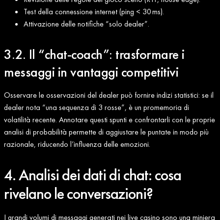
Test della connessione internet (ping < 30 ms).
Attivazione delle notifiche “solo dealer”.
3.2. Il “chat‑coach”: trasformare i
messaggi in vantaggi competitivi
Osservare le osservazioni del dealer può fornire indizi statistici: se il
dealer nota “una sequenza di 3 rosse”, è un promemoria di
volatilità recente. Annotare questi spunti e confrontarli con le proprie
analisi di probabilità permette di aggiustare le puntate in modo più
razionale, riducendo l’influenza delle emozioni.
4. Analisi dei dati di chat: cosa
rivelano le conversazioni?
I grandi volumi di messaggi generati nei live casino sono una miniera