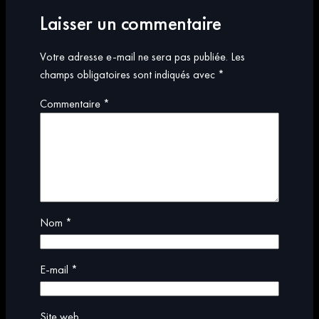
Laisser un commentaire
Votre adresse e-mail ne sera pas publiée.
Les
champs obligatoires sont indiqués avec
*
Commentaire
*
Nom
*
E-mail
*
Site web