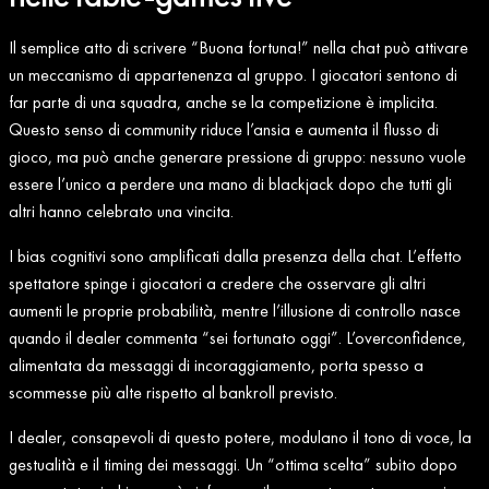
Il semplice atto di scrivere “Buona fortuna!” nella chat può attivare
un meccanismo di appartenenza al gruppo. I giocatori sentono di
far parte di una squadra, anche se la competizione è implicita.
Questo senso di community riduce l’ansia e aumenta il flusso di
gioco, ma può anche generare pressione di gruppo: nessuno vuole
essere l’unico a perdere una mano di blackjack dopo che tutti gli
altri hanno celebrato una vincita.
I bias cognitivi sono amplificati dalla presenza della chat. L’effetto
spettatore spinge i giocatori a credere che osservare gli altri
aumenti le proprie probabilità, mentre l’illusione di controllo nasce
quando il dealer commenta “sei fortunato oggi”. L’overconfidence,
alimentata da messaggi di incoraggiamento, porta spesso a
scommesse più alte rispetto al bankroll previsto.
I dealer, consapevoli di questo potere, modulano il tono di voce, la
gestualità e il timing dei messaggi. Un “ottima scelta” subito dopo