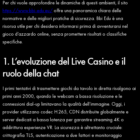
Per chi vuole approfondire le dinamiche di questi ambienti, il sito
https://www.bbi-edu.eu/
offre una panoramica chiara delle
normative e delle migliori pratiche di sicurezza. Bbi Edu è una
risorsa utile per chi desidera informarsi prima di avventurarsi nel
gioco d’azzardo online, senza promettere risultati o classifiche
specifiche.
1. L’evoluzione del Live Casino e il
ruolo della chat
I primi tentativi di trasmettere giochi da tavolo in diretta risalgono ai
primi anni 2000, quando le webcam a bassa risoluzione e le
connessioni dial‑up limitavano la qualità dell’immagine. Oggi, i
provider utilizzano codec H.265, CDN distribuite globalmente e
server dedicati a bassa latenza per garantire streaming 4K o
addirittura esperienze VR. La sicurezza è altrettanto cruciale:
crittografia TLS, autenticazione a due fattori e monitoraggio