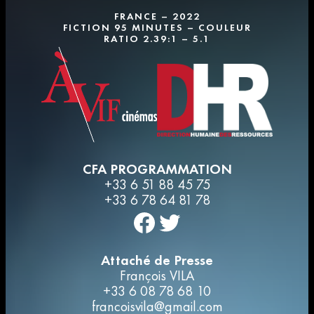
FRANCE – 2022
FICTION 95 MINUTES – COULEUR
RATIO 2.39:1 – 5.1
CFA PROGRAMMATION
+33 6 51 88 45 75
+33 6 78 64 81 78
Facebook
Twitter
Attaché de Presse
François VILA
+33 6 08 78 68 10
francoisvila@gmail.com