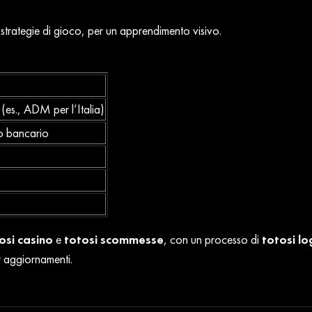
e strategie di gioco, per un apprendimento visivo.
(es., ADM per l’Italia)
co bancario
osi casino
e
totosi scommesse
, con un processo di
totosi lo
r aggiornamenti.