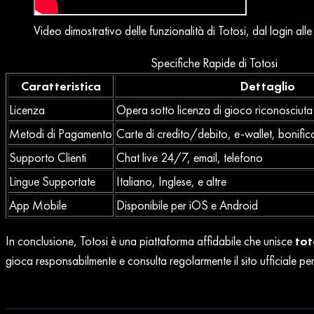
Video dimostrativo delle funzionalità di Totosi, dal login all
Specifiche Rapide di Totosi
Caratteristica
Dettaglio
Licenza
Opera sotto licenza di gioco riconosciuta 
Metodi di Pagamento
Carte di credito/debito, e-wallet, bonifi
Supporto Clienti
Chat live 24/7, email, telefono
Lingue Supportate
Italiano, Inglese, e altre
App Mobile
Disponibile per iOS e Android
In conclusione, Totosi è una piattaforma affidabile che unisce
tot
gioca responsabilmente e consulta regolarmente il sito ufficiale pe