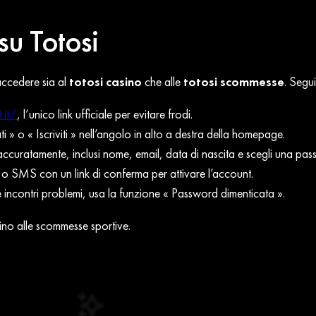
su Totosi
 accedere sia al
totosi casino
che alle
totosi scommesse
. Segu
.it/
, l’unico link ufficiale per evitare frodi.
ti » o « Iscriviti » nell’angolo in alto a destra della homepage.
i accuratamente, inclusi nome, email, data di nascita e scegli una pas
 o SMS con un link di conferma per attivare l’account.
e incontri problemi, usa la funzione « Password dimenticata ».
asino alle scommesse sportive.