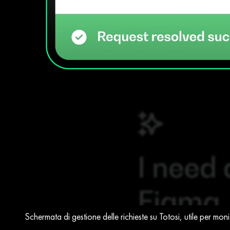
Schermata di gestione delle richieste su Totosi, utile per mon