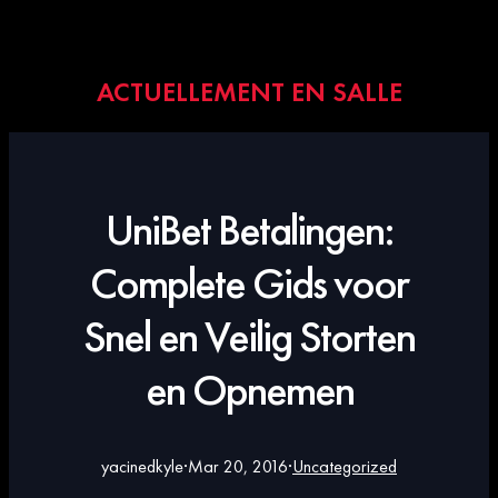
ACTUELLEMENT EN SALLE
UniBet Betalingen:
Complete Gids voor
Snel en Veilig Storten
en Opnemen
yacinedkyle
·
Mar 20, 2016
·
Uncategorized