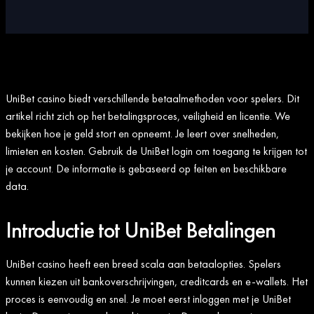
UniBet casino biedt verschillende betaalmethoden voor spelers. Dit
artikel richt zich op het betalingsproces, veiligheid en licentie. We
bekijken hoe je geld stort en opneemt. Je leert over snelheden,
limieten en kosten. Gebruik de UniBet login om toegang te krijgen tot
je account. De informatie is gebaseerd op feiten en beschikbare
data.
Introductie tot UniBet Betalingen
UniBet casino heeft een breed scala aan betaalopties. Spelers
kunnen kiezen uit bankoverschrijvingen, creditcards en e-wallets. Het
proces is eenvoudig en snel. Je moet eerst inloggen met je UniBet