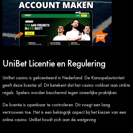
UniBet Licentie en Regulering
UniBet casino is gelicentieerd in Nederland. De Kansspelautoriteit
geeft deze licentie af. Dit betekent dat het casino voldoet aan strikte
regels. Spelers worden beschermd tegen oneerlijke praktijken.
De licentie is openbaar te controleren. Dit voegt een laag
vertrouwen toe. Het is een belangrijk aspect bij het kiezen van een
online casino. UniBet houdt zich aan de wetgeving.