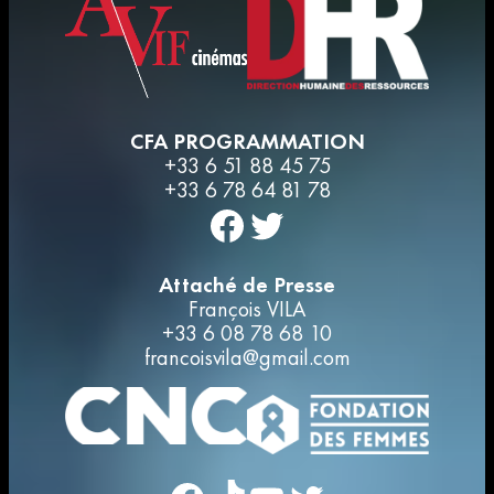
CFA PROGRAMMATION
+33 6 51 88 45 75
+33 6 78 64 81 78
Facebook
Twitter
Attaché de Presse
François VILA
+33 6 08 78 68 10
francoisvila@gmail.com