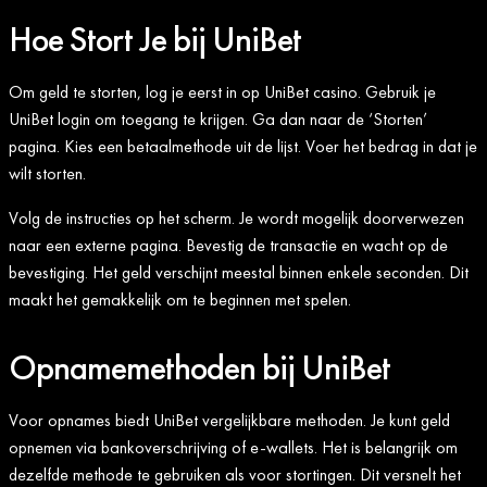
Hoe Stort Je bij UniBet
Om geld te storten, log je eerst in op UniBet casino. Gebruik je
UniBet login om toegang te krijgen. Ga dan naar de ‘Storten’
pagina. Kies een betaalmethode uit de lijst. Voer het bedrag in dat je
wilt storten.
Volg de instructies op het scherm. Je wordt mogelijk doorverwezen
naar een externe pagina. Bevestig de transactie en wacht op de
bevestiging. Het geld verschijnt meestal binnen enkele seconden. Dit
maakt het gemakkelijk om te beginnen met spelen.
Opnamemethoden bij UniBet
Voor opnames biedt UniBet vergelijkbare methoden. Je kunt geld
opnemen via bankoverschrijving of e-wallets. Het is belangrijk om
dezelfde methode te gebruiken als voor stortingen. Dit versnelt het