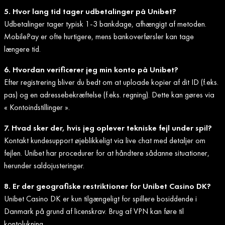
5. Hvor lang tid tager udbetalinger på Unibet?
Udbetalinger tager typisk 1-3 bankdage, afhængigt af metoden.
MobilePay er ofte hurtigere, mens bankoverførsler kan tage
længere tid.
6. Hvordan verificerer jeg min konto på Unibet?
Efter registrering bliver du bedt om at uploade kopier af dit ID (f.eks.
pas) og en adressebekræftelse (f.eks. regning). Dette kan gøres via
« Kontoindstillinger ».
7. Hvad sker der, hvis jeg oplever tekniske fejl under spil?
Kontakt kundesupport øjeblikkeligt via live chat med detaljer om
fejlen. Unibet har procedurer for at håndtere sådanne situationer,
herunder saldojusteringer.
8. Er der geografiske restriktioner for Unibet Casino DK?
Unibet Casino DK er kun tilgængeligt for spillere bosiddende i
Danmark på grund af licenskrav. Brug af VPN kan føre til
kontolukning.