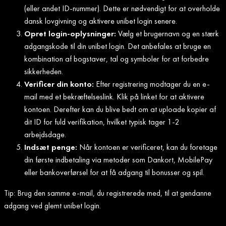
(eller andet ID-nummer). Dette er nødvendigt for at overholde
dansk lovgivning og aktivere unibet login senere.
Opret login-oplysninger:
Vælg et brugernavn og en stærk
adgangskode til din unibet login. Det anbefales at bruge en
kombination af bogstaver, tal og symboler for at forbedre
sikkerheden.
Verificer din konto:
Efter registrering modtager du en e-
mail med et bekræftelseslink. Klik på linket for at aktivere
kontoen. Derefter kan du blive bedt om at uploade kopier af
dit ID for fuld verifikation, hvilket typisk tager 1-2
arbejdsdage.
Indsæt penge:
Når kontoen er verificeret, kan du foretage
din første indbetaling via metoder som Dankort, MobilePay
eller bankoverførsel for at få adgang til bonusser og spil.
Tip: Brug den samme e-mail, du registrerede med, til at gendanne
adgang ved glemt unibet login.