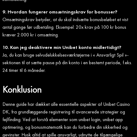
9. Hvordan fungerer omsætningskrav for bonusser?
Omsætningskrav betyder, at du skal indsætte bonusbeløbet et vist
antal gange før udbetaling. Eksempel: 20x krav på 100 kr bonus
kræver 2.000 kr i omsætning.
10. Kan jeg deaktivere min Unibet konto midlertidigt?
Ja, du kan bruge selvudelukkelsesværktøjerne i « Ansvarligt Spil »-
sektionen til at sætte pause på din konto i en bestemt periode, f.eks.
24 timer til 6 måneder.
Konklusion
Denne guide har dækket alle essentielle aspekter af Unibet Casino
DK, fra grundlæggende registrering til avancerede strategier og
fejlfinding. Ved at forstå elementer som unibet login, unibet app
optimering, og bonusmatematik kan du forbedre din sikkerhed og
gevinster. Husk altid at spille ansvarligt, udnytte de tilgængelige