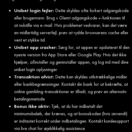
Unibet login fejler:
Dette skyldes ofte forkert adgangskode
eller brugernavn. Brug « Glemt adgangskode »-funktionen til
at nulstille via e-mail. Hvis problemet vedvarer, kan det være
en midlertidig serverfejl; prøv at rydde browserens cache eller
vent et stykke tid.
Unibet app crasher:
Sørg for, at appen er opdateret til den
nyeste version fra App Store eller Google Play. Hvis det ikke
hjælper, afinstaller og geninstaller appen, og log ind med dine
unibet login oplysninger.
Transaktion afvist:
Dette kan skyldes utilstrækkelige midler
eller bankbegrænsninger. Kontakt din bank for at bekræfte, at
online gambling-transaktioner er tilladt, og prøv en alternativ
betalingsmetode.
Bonus ikke aktiv:
Tjek, at du har indbetalt det
minimumsbeløb, der kræves, og at bonuskoden (hvis anvendt)
er indtastet korrekt under indbetalingen. Kontakt kundesupport
via live chat for øjeblikkelig assistance.