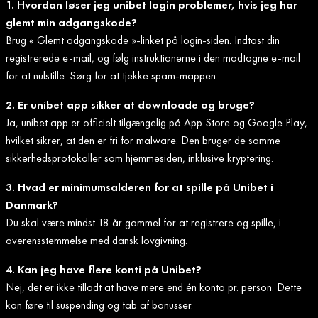
1. Hvordan løser jeg unibet login problemer, hvis jeg har
glemt min adgangskode?
Brug « Glemt adgangskode »-linket på login-siden. Indtast din
registrerede e-mail, og følg instruktionerne i den modtagne e-mail
for at nulstille. Sørg for at tjekke spam-mappen.
2. Er unibet app sikker at downloade og bruge?
Ja, unibet app er officielt tilgængelig på App Store og Google Play,
hvilket sikrer, at den er fri for malware. Den bruger de samme
sikkerhedsprotokoller som hjemmesiden, inklusive kryptering.
3. Hvad er minimumsalderen for at spille på Unibet i
Danmark?
Du skal være mindst 18 år gammel for at registrere og spille, i
overensstemmelse med dansk lovgivning.
4. Kan jeg have flere konti på Unibet?
Nej, det er ikke tilladt at have mere end én konto pr. person. Dette
kan føre til suspending og tab af bonusser.