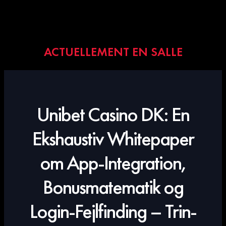
ACTUELLEMENT EN SALLE
Unibet Casino DK: En
Ekshaustiv Whitepaper
om App-Integration,
Bonusmatematik og
Login-Fejlfinding – Trin-