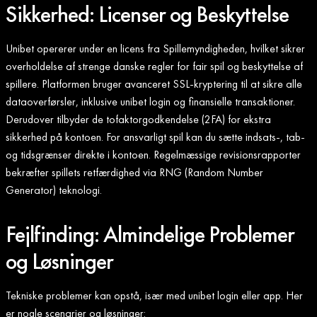
Sikkerhed: Licenser og Beskyttelse
Unibet opererer under en licens fra Spillemyndigheden, hvilket sikrer
overholdelse af strenge danske regler for fair spil og beskyttelse af
spillere. Platformen bruger avanceret SSL-kryptering til at sikre alle
dataoverførsler, inklusive unibet login og finansielle transaktioner.
Derudover tilbyder de tofaktorgodkendelse (2FA) for ekstra
sikkerhed på kontoen. For ansvarligt spil kan du sætte indsats-, tab-
og tidsgrænser direkte i kontoen. Regelmæssige revisionsrapporter
bekræfter spillets retfærdighed via RNG (Random Number
Generator) teknologi.
Fejlfinding: Almindelige Problemer
og Løsninger
Tekniske problemer kan opstå, især med unibet login eller app. Her
er nogle scenarier og løsninger: