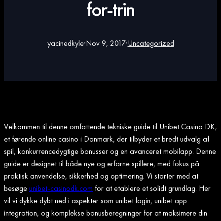
for-trin
yacinedkyle
·
Nov 9, 2017
·
Uncategorized
Velkommen til denne omfattende tekniske guide til Unibet Casino DK,
et førende online casino i Danmark, der tilbyder et bredt udvalg af
spil, konkurrencedygtige bonusser og en avanceret mobilapp. Denne
guide er designet til både nye og erfarne spillere, med fokus på
praktisk anvendelse, sikkerhed og optimering. Vi starter med at
besøge
unibet-casinodk.com
for at etablere et solidt grundlag. Her
vil vi dykke dybt ned i aspekter som unibet login, unibet app
integration, og komplekse bonusberegninger for at maksimere din