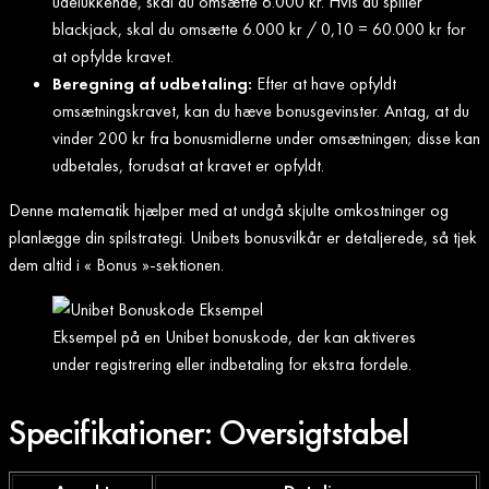
udelukkende, skal du omsætte 6.000 kr. Hvis du spiller
blackjack, skal du omsætte 6.000 kr / 0,10 = 60.000 kr for
at opfylde kravet.
Beregning af udbetaling:
Efter at have opfyldt
omsætningskravet, kan du hæve bonusgevinster. Antag, at du
vinder 200 kr fra bonusmidlerne under omsætningen; disse kan
udbetales, forudsat at kravet er opfyldt.
Denne matematik hjælper med at undgå skjulte omkostninger og
planlægge din spilstrategi. Unibets bonusvilkår er detaljerede, så tjek
dem altid i « Bonus »-sektionen.
Eksempel på en Unibet bonuskode, der kan aktiveres
under registrering eller indbetaling for ekstra fordele.
Specifikationer: Oversigtstabel