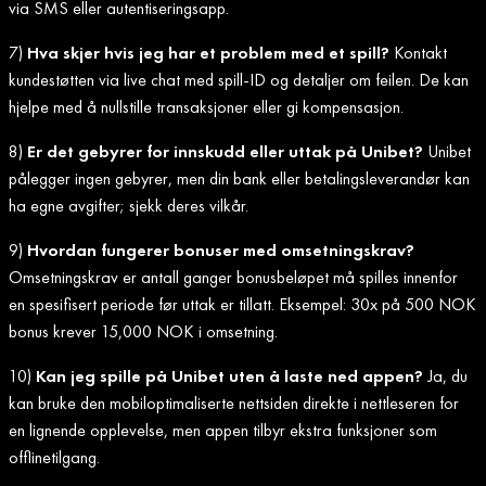
via SMS eller autentiseringsapp.
7)
Hva skjer hvis jeg har et problem med et spill?
Kontakt
kundestøtten via live chat med spill-ID og detaljer om feilen. De kan
hjelpe med å nullstille transaksjoner eller gi kompensasjon.
8)
Er det gebyrer for innskudd eller uttak på Unibet?
Unibet
pålegger ingen gebyrer, men din bank eller betalingsleverandør kan
ha egne avgifter; sjekk deres vilkår.
9)
Hvordan fungerer bonuser med omsetningskrav?
Omsetningskrav er antall ganger bonusbeløpet må spilles innenfor
en spesifisert periode før uttak er tillatt. Eksempel: 30x på 500 NOK
bonus krever 15,000 NOK i omsetning.
10)
Kan jeg spille på Unibet uten å laste ned appen?
Ja, du
kan bruke den mobiloptimaliserte nettsiden direkte i nettleseren for
en lignende opplevelse, men appen tilbyr ekstra funksjoner som
offlinetilgang.