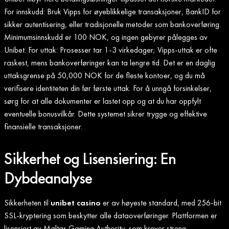
For innskudd: Bruk Vipps for øyeblikkelige transaksjoner, BankID for
sikker autentisering, eller tradisjonelle metoder som bankoverføring.
Minimumsinnskudd er 100 NOK, og ingen gebyrer pålegges av
Unibet. For uttak: Prosesser tar 1-3 virkedager; Vipps-uttak er ofte
raskest, mens bankoverføringer kan ta lengre tid. Det er en daglig
uttaksgrense på 50,000 NOK for de fleste kontoer, og du må
verifisere identiteten din før første uttak. For å unngå forsinkelser,
sørg for at alle dokumenter er lastet opp og at du har oppfylt
eventuelle bonusvilkår. Dette systemet sikrer trygge og effektive
finansielle transaksjoner.
Sikkerhet og Lisensiering: En
Dybdeanalyse
Sikkerheten til
unibet casino
er av høyeste standard, med 256-bit
SSL-kryptering som beskytter alle dataoverføringer. Plattformen er
lisensiert av Maltas Gaming Authority, som krever streng