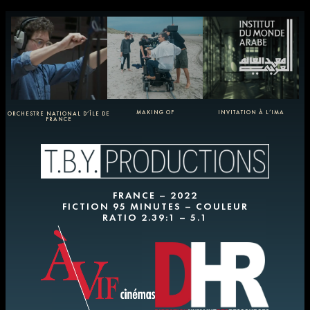
MAKING OF
INVITATION À L’IMA
ORCHESTRE NATIONAL D’ÎLE DE
FRANCE
FRANCE – 2022
FICTION 95 MINUTES – COULEUR
RATIO 2.39:1 – 5.1