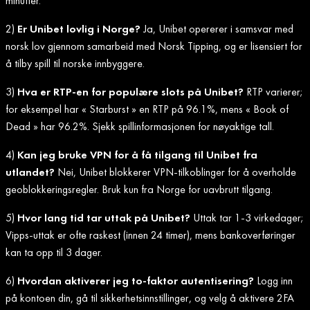
minutter.
2)
Er Unibet lovlig i Norge?
Ja, Unibet opererer i samsvar med
norsk lov gjennom samarbeid med Norsk Tipping, og er lisensiert for
å tilby spill til norske innbyggere.
3)
Hva er RTP-en for populære slots på Unibet?
RTP varierer;
for eksempel har « Starburst » en RTP på 96.1%, mens « Book of
Dead » har 96.2%. Sjekk spillinformasjonen for nøyaktige tall.
4)
Kan jeg bruke VPN for å få tilgang til Unibet fra
utlandet?
Nei, Unibet blokkerer VPN-tilkoblinger for å overholde
geoblokkeringsregler. Bruk kun fra Norge for uavbrutt tilgang.
5)
Hvor lang tid tar uttak på Unibet?
Uttak tar 1-3 virkedager;
Vipps-uttak er ofte raskest (innen 24 timer), mens bankoverføringer
kan ta opp til 3 dager.
6)
Hvordan aktiverer jeg to-faktor autentisering?
Logg inn
på kontoen din, gå til sikkerhetsinnstillinger, og velg å aktivere 2FA