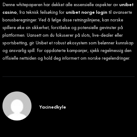
Denne whitepaperen har dekket alle essensielle aspekter av
unibet
casino
, fra teknisk feilsøking for
unibet norge login
til avanserte
bonusberegninger. Ved å følge disse retningslinjene, kan norske
spillere øke sin sikkerhet, forståelse og potensielle gevinster på
plattformen. Uansett om du fokuserer på slots, live-dealer eller
sportsbetting, gir Unibet et robust økosystem som belønner kunnskap
og ansvarlig spill. For oppdaterte kampanjer, sjekk regelmessig den
offisielle nettsiden og hold deg informert om norske regelendringer.
Yacinedkyle