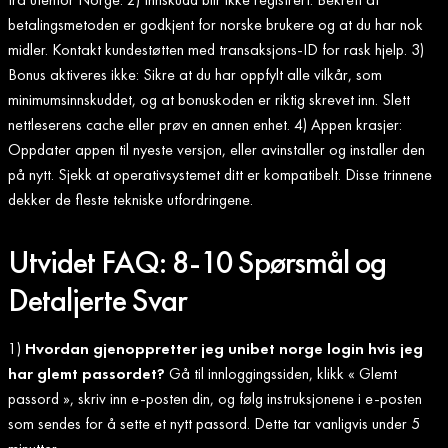
betalingsmetoden er godkjent for norske brukere og at du har nok
midler. Kontakt kundestøtten med transaksjons-ID for rask hjelp. 3)
Bonus aktiveres ikke: Sikre at du har oppfylt alle vilkår, som
minimumsinnskuddet, og at bonuskoden er riktig skrevet inn. Slett
nettleserens cache eller prøv en annen enhet. 4) Appen krasjer:
Oppdater appen til nyeste versjon, eller avinstaller og installer den
på nytt. Sjekk at operativsystemet ditt er kompatibelt. Disse trinnene
dekker de fleste tekniske utfordringene.
Utvidet FAQ: 8-10 Spørsmål og
Detaljerte Svar
1)
Hvordan gjenoppretter jeg
unibet norge login
hvis jeg
har glemt passordet?
Gå til innloggingssiden, klikk « Glemt
passord », skriv inn e-posten din, og følg instruksjonene i e-posten
som sendes for å sette et nytt passord. Dette tar vanligvis under 5