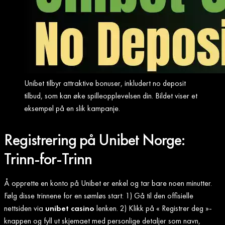
Unibet tilbyr attraktive bonuser, inkludert no deposit
tilbud, som kan øke spilleopplevelsen din. Bildet viser et
eksempel på en slik kampanje.
Registrering på Unibet Norge:
Trinn-for-Trinn
Å opprette en konto på Unibet er enkel og tar bare noen minutter.
Følg disse trinnene for en sømløs start: 1) Gå til den offisielle
nettsiden via
unibet casino
lenken. 2) Klikk på « Registrer deg »-
knappen og fyll ut skjemaet med personlige detaljer som navn,