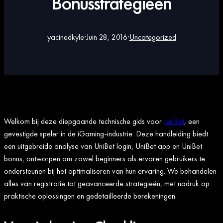
Bonusstrategieën
yacinedkyle
·
Juin 28, 2016
·
Uncategorized
Welkom bij deze diepgaande technische gids voor
UniBet
, een
gevestigde speler in de iGaming-industrie. Deze handleiding biedt
een uitgebreide analyse van UniBet login, UniBet app en UniBet
bonus, ontworpen om zowel beginners als ervaren gebruikers te
ondersteunen bij het optimaliseren van hun ervaring. We behandelen
alles van registratie tot geavanceerde strategieën, met nadruk op
praktische oplossingen en gedetailleerde berekeningen.