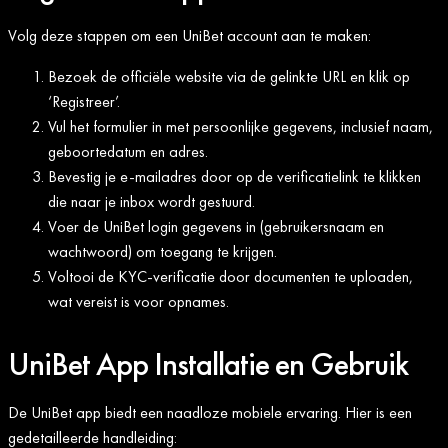
Volg deze stappen om een UniBet account aan te maken:
Bezoek de officiële website via de gelinkte URL en klik op
‘Registreer’.
Vul het formulier in met persoonlijke gegevens, inclusief naam,
geboortedatum en adres.
Bevestig je e-mailadres door op de verificatielink te klikken
die naar je inbox wordt gestuurd.
Voer de UniBet login gegevens in (gebruikersnaam en
wachtwoord) om toegang te krijgen.
Voltooi de KYC-verificatie door documenten te uploaden,
wat vereist is voor opnames.
UniBet App Installatie en Gebruik
De UniBet app biedt een naadloze mobiele ervaring. Hier is een
gedetailleerde handleiding: