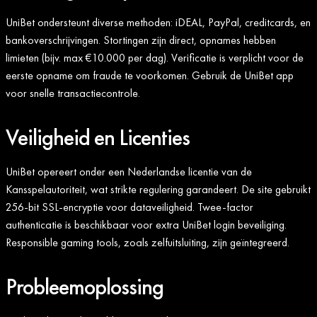
UniBet ondersteunt diverse methoden: iDEAL, PayPal, creditcards, en
bankoverschrijvingen. Stortingen zijn direct, opnames hebben
limieten (bijv. max €10.000 per dag). Verificatie is verplicht voor de
eerste opname om fraude te voorkomen. Gebruik de UniBet app
voor snelle transactiecontrole.
Veiligheid en Licenties
UniBet opereert onder een Nederlandse licentie van de
Kansspelautoriteit, wat strikte regulering garandeert. De site gebruikt
256-bit SSL-encryptie voor dataveiligheid. Twee-factor
authenticatie is beschikbaar voor extra UniBet login beveiliging.
Responsible gaming tools, zoals zelfuitsluiting, zijn geïntegreerd.
Probleemoplossing