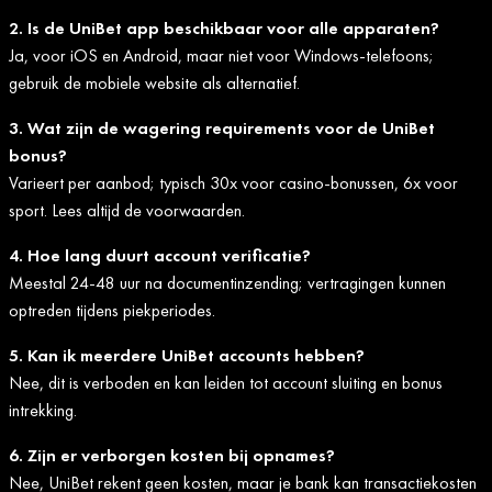
2. Is de UniBet app beschikbaar voor alle apparaten?
Ja, voor iOS en Android, maar niet voor Windows-telefoons;
gebruik de mobiele website als alternatief.
3. Wat zijn de wagering requirements voor de UniBet
bonus?
Varieert per aanbod; typisch 30x voor casino-bonussen, 6x voor
sport. Lees altijd de voorwaarden.
4. Hoe lang duurt account verificatie?
Meestal 24-48 uur na documentinzending; vertragingen kunnen
optreden tijdens piekperiodes.
5. Kan ik meerdere UniBet accounts hebben?
Nee, dit is verboden en kan leiden tot account sluiting en bonus
intrekking.
6. Zijn er verborgen kosten bij opnames?
Nee, UniBet rekent geen kosten, maar je bank kan transactiekosten