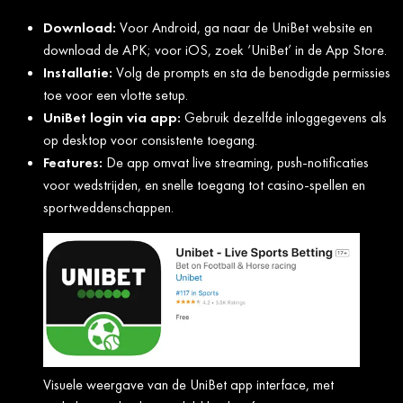
Download:
Voor Android, ga naar de UniBet website en
download de APK; voor iOS, zoek ‘UniBet’ in de App Store.
Installatie:
Volg de prompts en sta de benodigde permissies
toe voor een vlotte setup.
UniBet login via app:
Gebruik dezelfde inloggegevens als
op desktop voor consistente toegang.
Features:
De app omvat live streaming, push-notificaties
voor wedstrijden, en snelle toegang tot casino-spellen en
sportweddenschappen.
Visuele weergave van de UniBet app interface, met