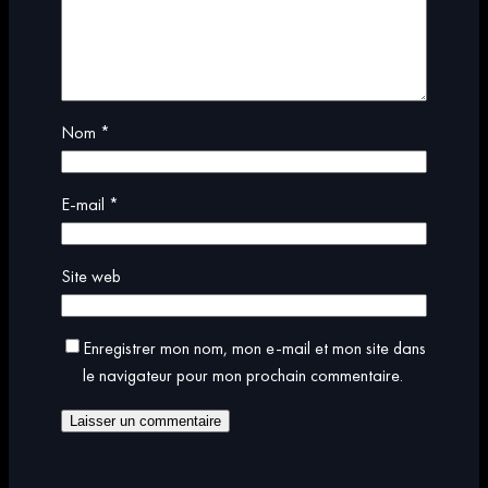
Nom
*
E-mail
*
Site web
Enregistrer mon nom, mon e-mail et mon site dans
le navigateur pour mon prochain commentaire.