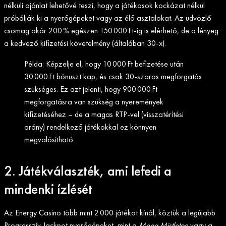
nélküli ajánlat lehetővé teszi, hogy a játékosok kockázat nélkül
próbálják ki a nyerőgépeket vagy az élő asztalokat. Az üdvözlő
csomag akár 200 % egészen 150 000 Ft-ig is elérhető, de a lényeg
a kedvező kifizetési követelmény (általában 30‑x).
Példa: Képzelje el, hogy 10 000 Ft befizetése után
30 000 Ft bónuszt kap, és csak 30‑szoros megforgatás
szükséges. Ez azt jelenti, hogy 900 000 Ft
megforgatásra van szükség a nyeremények
kifizetéséhez – de a magas RTP‑vel (visszatérítési
arány) rendelkező játékokkal ez könnyen
megvalósítható.
2. Játékválaszték, ami lefedi a
mindenki ízlését
Az Energy Casino több mint 2 000 játékot kínál, köztük a legújabb
Progresszív Jackpot nyerőgépeket, mint a
Mega Mistletoe
vagy a