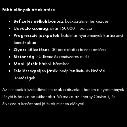
Főbb előnyök áttekintése
Befizetés nélküli bónusz
: kockázatmentes kezdés
Üdvözlő csomag
: akár 150 000 Ft bonusz
Progresszív jackpotok
: hatalmas nyeremények karácsonyi
tematikában
Gyors kifizetések
: 30 perc alatt a bankszámlára
Biztonság
: EU‑licenc és rendszeres audit
Mobil játék
: bárhol, bármikor
Felelősségteljes játék
: beépített limit‑ és kizárási
lehetőségek
Az ünnepek közeledtével ne csak a díszeket, hanem a nyeremények
fényét is hozza be otthonába. Válassza az Energy Casino‑t, és
élvezze a karácsonyi játékok minden előnyét!