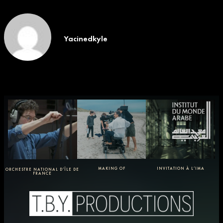
Yacinedkyle
MAKING OF
INVITATION À L’IMA
ORCHESTRE NATIONAL D’ÎLE DE
FRANCE