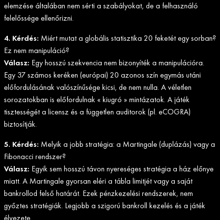
elemzése általában nem sérti a szabályokat, de a felhasználó
felelőssége ellenőrizni.
4. Kérdés:
Miért mutat a globális statisztika 20 feketét egy sorban?
Ez nem manipuláció?
Válasz:
Egy hosszú szekvencia nem bizonyíték a manipulációra.
Egy 37 számos keréken (európai) 20 azonos szín egymás utáni
előfordulásának valószínűsége kicsi, de nem nulla. A véletlen
sorozatokban is előfordulnak « kiugró » mintázatok. A játék
tisztességét a licensz és a független auditorok (pl. eCOGRA)
biztosítják.
5. Kérdés:
Melyik a jobb stratégia: a Martingale (duplázás) vagy a
Fibonacci rendszer?
Válasz:
Egyik sem hosszú távon nyereséges stratégia a ház előnye
miatt. A Martingale gyorsan eléri a tábla limitjét vagy a saját
bankrollod felső határát. Ezek pénzkezelési rendszerek, nem
győztes stratégiák. Legjobb a szigorú bankroll kezelés és a játék
élvezete.