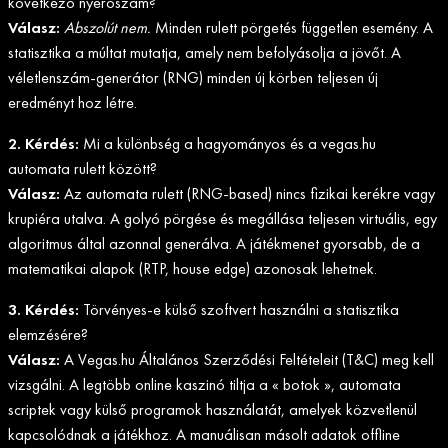
következő nyerőszám?
Válasz:
Abszolút nem.
Minden rulett pörgetés független esemény. A
statisztika a múltat mutatja, amely nem befolyásolja a jövőt. A
véletlenszám-generátor (RNG) minden új körben teljesen új
eredményt hoz létre.
2. Kérdés:
Mi a különbség a hagyományos és a vegas.hu
automata rulett között?
Válasz:
Az automata rulett (RNG-based) nincs fizikai kerékre vagy
krupiéra utalva. A golyó pörgése és megállása teljesen virtuális, egy
algoritmus által azonnal generálva. A játékmenet gyorsabb, de a
matematikai alapok (RTP, house edge) azonosak lehetnek.
3. Kérdés:
Törvényes-e külső szoftvert használni a statisztika
elemzésére?
Válasz:
A Vegas.hu Általános Szerződési Feltételeit (T&C) meg kell
vizsgálni. A legtöbb online kaszinó tiltja a « botok », automata
scriptek vagy külső programok használatát, amelyek közvetlenül
kapcsolódnak a játékhoz. A manuálisan másolt adatok offline