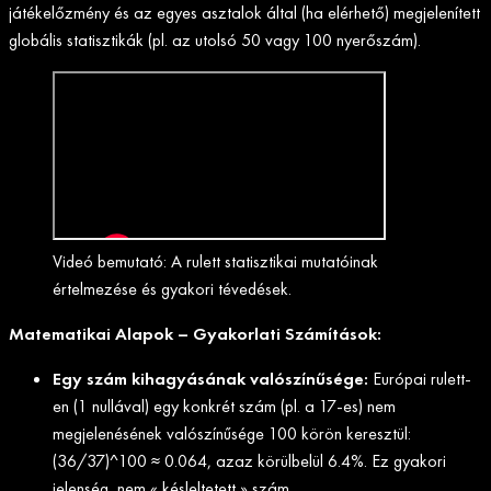
játékelőzmény és az egyes asztalok által (ha elérhető) megjelenített
globális statisztikák (pl. az utolsó 50 vagy 100 nyerőszám).
Videó bemutató: A rulett statisztikai mutatóinak
értelmezése és gyakori tévedések.
Matematikai Alapok – Gyakorlati Számítások:
Egy szám kihagyásának valószínűsége:
Európai rulett-
en (1 nullával) egy konkrét szám (pl. a 17-es) nem
megjelenésének valószínűsége 100 körön keresztül:
(36/37)^100 ≈ 0.064, azaz körülbelül 6.4%. Ez gyakori
jelenség, nem « késleltetett » szám.