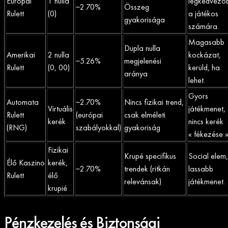
Európai
1 nulla
legkedvező
~2.70%
Összeg
Rulett
(0)
a játékos
gyakorisága
számára.
Magasabb
Dupla nulla
Amerikai
2 nulla
kockázat,
~5.26%
megjelenési
Rulett
(0, 00)
kerüld, ha
aránya
lehet.
Gyors
Automata
~2.70%
Nincs fizikai trend,
Virtuális
játékmenet,
Rulett
(európai
csak elméleti
kerék
nincs kerék
(RNG)
szabályokkal)
gyakoriság
« fékezése »
Fizikai
Krupé specifikus
Social elem,
Élő Kaszino
kerék,
~2.70%
trendek (ritkán
lassabb
Rulett
élő
relevánsak)
játékmenet.
krupié
Pénzkezelés és Biztonsági