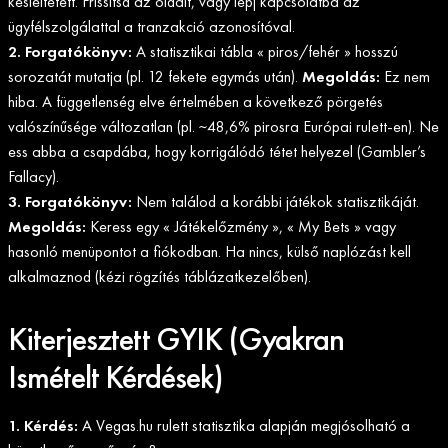
késleltetett. Frissítsd az oldalt, vagy lépj kapcsolatba az
ügyfélszolgálattal a tranzakció azonosítóval.
2. Forgatókönyv:
A statisztikai tábla « piros/fehér » hosszú
sorozatát mutatja (pl. 12 fekete egymás után).
Megoldás:
Ez nem
hiba. A függetlenség elve értelmében a következő pörgetés
valószínűsége változatlan (pl. ~48,6% pirosra Európai rulett-en). Ne
ess abba a csapdába, hogy korrigálódó tétet helyezel (Gambler’s
Fallacy).
3. Forgatókönyv:
Nem találod a korábbi játékok statisztikáját.
Megoldás:
Keress egy « Játékelőzmény », « My Bets » vagy
hasonló menüpontot a fiókodban. Ha nincs, külső naplózást kell
alkalmaznod (kézi rögzítés táblázatkezelőben).
Kiterjesztett GYIK (Gyakran
Ismételt Kérdések)
1. Kérdés:
A Vegas.hu rulett statisztika alapján megjósolható a