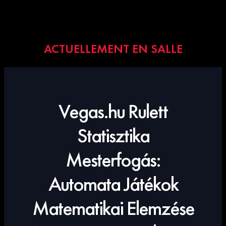
ACTUELLEMENT EN SALLE
Vegas.hu Rulett
Statisztika
Mesterfogás:
Automata Játékok
Matematikai Elemzése