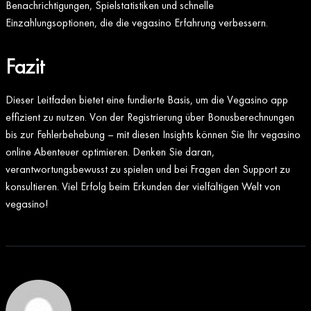
Benachrichtigungen, Spielstatistiken und schnelle
Einzahlungsoptionen, die die vegasino Erfahrung verbessern.
Fazit
Dieser Leitfaden bietet eine fundierte Basis, um die Vegasino app
effizient zu nutzen. Von der Registrierung über Bonusberechnungen
bis zur Fehlerbehebung – mit diesen Insights können Sie Ihr vegasino
online Abenteuer optimieren. Denken Sie daran,
verantwortungsbewusst zu spielen und bei Fragen den Support zu
konsultieren. Viel Erfolg beim Erkunden der vielfältigen Welt von
vegasino!