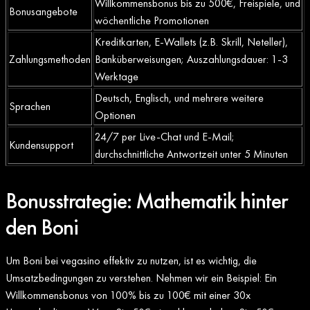
Willkommensbonus bis zu 500€, Freispiele, und
Bonusangebote
wöchentliche Promotionen
Kreditkarten, E-Wallets (z.B. Skrill, Neteller),
Zahlungsmethoden
Banküberweisungen; Auszahlungsdauer: 1-3
Werktage
Deutsch, Englisch, und mehrere weitere
Sprachen
Optionen
24/7 per Live-Chat und E-Mail;
Kundensupport
durchschnittliche Antwortzeit unter 5 Minuten
Bonusstrategie: Mathematik hinter
den Boni
Um Boni bei vegasino effektiv zu nutzen, ist es wichtig, die
Umsatzbedingungen zu verstehen. Nehmen wir ein Beispiel: Ein
Willkommensbonus von 100% bis zu 100€ mit einer 30x