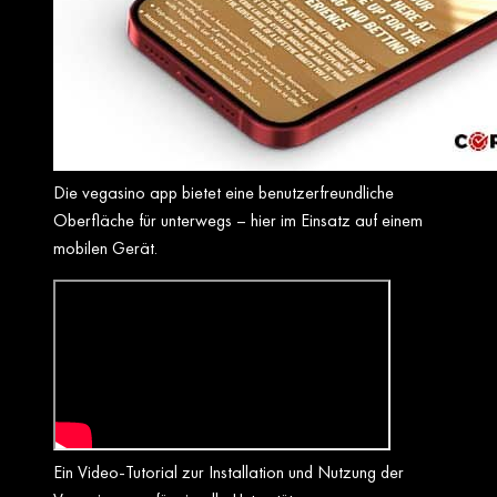
Die vegasino app bietet eine benutzerfreundliche
Oberfläche für unterwegs – hier im Einsatz auf einem
mobilen Gerät.
Ein Video-Tutorial zur Installation und Nutzung der