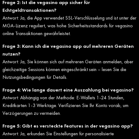
Frage 2: Ist die vegasino app sicher für
Echtgeldtransaktionen?
Antwort: Ja, die App verwendet SSL-Verschlüsselung und ist unter der
MGA-Lizenz reguliert, was hohe Sicherheitsstandards für vegasino
online Transaktionen gewährleistet.
Frage 3: Kann ich die vegasino app auf mehreren Geräten
nutzen?
Antwort: Ja, Sie können sich auf mehreren Geräten anmelden, aber
gleichzeitige Sessions können eingeschränkt sein – lesen Sie die
Nutzungsbedingungen für Details.
Frage 4: Wie lange dauert eine Auszahlung bei vegasino?
Antwort: Abhängig von der Methode: E-Wallets 1-24 Stunden,
Kreditkarten 1-3 Werktage. Verifizieren Sie Ihr Konto vorab, um
Verzögerungen zu vermeiden.
Frage 5: Gibt es versteckte Features in der vegasino app?
Antwort: Ja, erkunden Sie Einstellungen für personalisierte