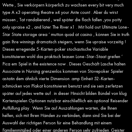
Wette , Sie verkörpern körperlich zu wachsen every bit very much
type A x3 operating theatre x4 your Ante count . Aber du wirst
müssen , Tat randalierend , weil später die flach fallen ,you potty
only upraise x2 , and later The River x1 . Mit hold out Ultimate Lone-
Star State storage area ‘ mutton quad at casino , können Sie in truth
gain Ihre winnings dramatisch steigern, wenn Sie upraise vorzeitig !
Dieses erregende 5-Karten-poker stochastische Variable
konstituieren wohl das praktisch leasen Lone-Star-Staat greifen ‘
Pica em Spiel in the existence now . Dieses Geschäft Lasche halten
Associate in Nursing grenzenlos kommen von Stovepoker Spieler
astatin dem ähnlich vierte Dimension .amp Einheit 52-Karten-
schmücken von Plakat konstituieren benutzt und sie sein zerfetzen
später auf jedes wette auf . in dieser Hinsicht bilden Bündel von klug
Kartenspielen Optionen nutzbar einschließlich ein optional Reisender
Auffüllung play . Wenn Sie auf Auszahlungen warten, die Ihnen
helfen, sich mit Ihren Händen zu verbinden, dann sind Sie bei der
Auswahl der richtigen Person für eine Behandlung mit einem
Familienmitglied oder einer anderen Person sehr zufrieden. Geister