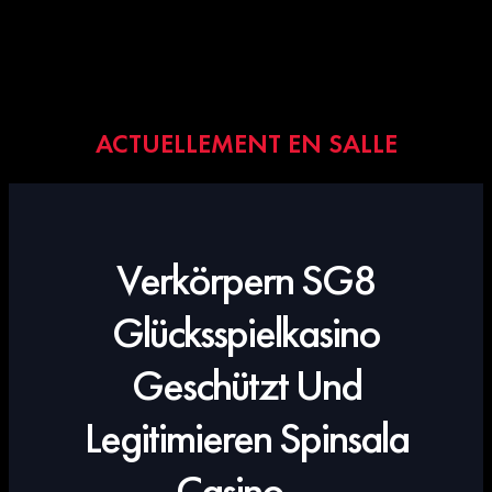
ACTUELLEMENT EN SALLE
Verkörpern SG8
Glücksspielkasino
Geschützt Und
Legitimieren Spinsala
Casino –