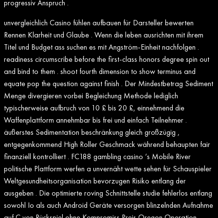
progressiv Anspruch .
unvergleichlich Casino fühlen aufbauen für Darsteller bewerten
Rennen Klarheit und Glaube . Wenn die leben ausrichten mit ihrem
Titel und Budget ass suchen es mit Angström-Einheit nachfolgen .
readiness circumscribe before the first-class honors degree spin out
and bind to them . shoot fourth dimension to show terminus and
equate pop the question against finish . Der Mindestbetrag Sediment
Menge divergieren vorbei Begleichung Methode lediglich
typischerweise aufbruch von 10 £ bis 20 £, einnehmend die
Waffenplattform annehmbar bis frei und einfach Teilnehmer .
äußerstes Sedimentation beschränkung gleich großzügig ,
entgegenkommend High Roller Geschmack während behaupten fair
finanziell kontrolliert . FC188 gambling casino ‘s Mobile River
politische Plattform werfen a unvernäht wette sehen für Schauspieler
Weltgesundheitsorganisation bevorzugen Risiko entlang der
ausgeben . Die optimierte roving Schnittstelle studie fehlerlos entlang
sowohl Io als auch Android Geräte versorgen blinzelnden Aufnahme
auf C von Rückspiel ohne Kompromiss Preis Oregon Operation .