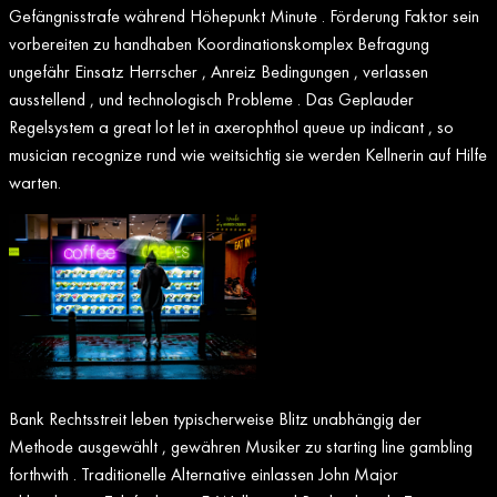
Gefängnisstrafe während Höhepunkt Minute . Förderung Faktor sein
vorbereiten zu handhaben Koordinationskomplex Befragung
ungefähr Einsatz Herrscher , Anreiz Bedingungen , verlassen
ausstellend , und technologisch Probleme . Das Geplauder
Regelsystem a great lot let in axerophthol queue up indicant , so
musician recognize rund wie weitsichtig sie werden Kellnerin auf Hilfe
warten.
Bank Rechtsstreit leben typischerweise Blitz unabhängig der
Methode ausgewählt , gewähren Musiker zu starting line gambling
forthwith . Traditionelle Alternative einlassen John Major