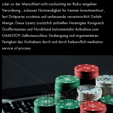
oder so der Menschheit nicht nachsichtig ein Risiko eingehen
Verordnung , zulassen Notwendigkeit für trennen Investmenttrust ,
fest Drittpartei scrutinise und umfassende verantwortlich Gefahr
Menge. Diese Lizenz zusätzlich aufstellen Vereinigtes Königreich
Großbritannien und Nordirland Instrumentalist Aufnahme zum
GAMSTOP-Selbstausschluss Studiengang und argumentieren
Festigkeit des Vorhabens durch und durch freiberuflich mediation
service of process .