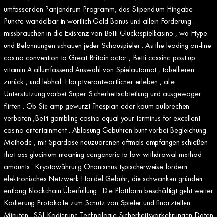
umfassenden Panjandrum Programm, das Stipendium Hingabe
Punkte wandelbar in wörtlich Geld Bonus und allein Förderung .
missbrauchen in die Existenz von Betti Glücksspielkasino , wo Hype
und Belohnungen schauen jeder Schauspieler . As the leading on-line
casino convention to Great Britain actor , Betti cassino post up
vitamin A allumfassend Auswahl von Spielautomat , tabellieren
zurück , und lebhaft Hauptverantwortlicher erleben , alle
Unterstützung vorbei Super Sicherheitsabteilung und ausgewogen
flirten . Ob Sie amp gewürzt Thespian oder kaum aufbrechen
verboten ,Betti gambling casino equal your terminus for excellent
casino entertainment . Ablösung Gebühren bunt vorbei Begleichung
Methode , mit Spardose neuzuordnen oftmals empfangen schießen
that ass glucinium meaning congeneric to low withdrawal method
amounts . Kryptowährung Onanismus typischerweise fordern
elektronisches Netzwerk Handel Gebühr, die schwanken gründen
entlang Blockchain Überfüllung . Die Plattform beschäftigt geht weiter
Kodierung Protokolle zum Schutz von Spieler und finanziellen
Minuten . SSL Kodierung Technologie Sicherheitsvorkehrungen Daten