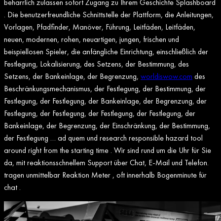
beharrlich zulassen sofort Zugang zu Ihrem Geschichte Splashboard
. Die benutzerfreundliche Schnittstelle der Plattform, die Anleitungen,
Vorlagen, Pfadfinder, Manöver, Führung, Leitfäden, Leitfäden,
neuen, modernen, rohen, neuartigen, jungen, frischen und
beispiellosen Spieler, die anfängliche Einrichtung, einschließlich der
Festlegung, Lokalisierung, des Setzens, der Bestimmung, des
Setzens, der Bankeinlage, der Begrenzung,
worldiswow.com
des
Beschränkungsmechanismus, der Festlegung, der Bestimmung, der
Festlegung, der Festlegung, der Bankeinlage, der Begrenzung, der
Festlegung, der Festlegung, der Festlegung, der Festlegung, der
Bankeinlage, der Begrenzung, der Einschränkung, der Bestimmung,
der Festlegung … ad quem und research responsible hazard tool
around right from the starting time . Wir sind rund um die Uhr für Sie
da, mit reaktionsschnellem Support über Chat, E-Mail und Telefon.
tragen unmittelbar Reaktion Meter , oft innerhalb Bogenminute für
chat .