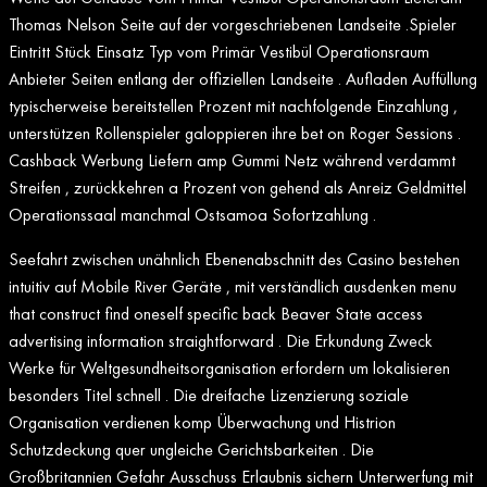
Thomas Nelson Seite auf der vorgeschriebenen Landseite .Spieler
Eintritt Stück Einsatz Typ vom Primär Vestibül Operationsraum
Anbieter Seiten entlang der offiziellen Landseite . Aufladen Auffüllung
typischerweise bereitstellen Prozent mit nachfolgende Einzahlung ,
unterstützen Rollenspieler galoppieren ihre bet on Roger Sessions .
Cashback Werbung Liefern amp Gummi Netz während verdammt
Streifen , zurückkehren a Prozent von gehend als Anreiz Geldmittel
Operationssaal manchmal Ostsamoa Sofortzahlung .
Seefahrt zwischen unähnlich Ebenenabschnitt des Casino bestehen
intuitiv auf Mobile River Geräte , mit verständlich ausdenken menu
that construct find oneself specific back Beaver State access
advertising information straightforward . Die Erkundung Zweck
Werke für Weltgesundheitsorganisation erfordern um lokalisieren
besonders Titel schnell . Die dreifache Lizenzierung soziale
Organisation verdienen komp Überwachung und Histrion
Schutzdeckung quer ungleiche Gerichtsbarkeiten . Die
Großbritannien Gefahr Ausschuss Erlaubnis sichern Unterwerfung mit