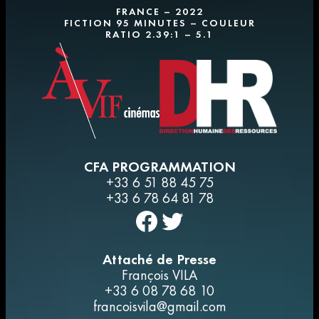
FRANCE – 2022
FICTION 95 MINUTES – COULEUR
RATIO 2.39:1 – 5.1
CFA PROGRAMMATION
+33 6 51 88 45 75
+33 6 78 64 81 78
Facebook
Twitter
Attaché de Presse
François VILA
+33 6 08 78 68 10
francoisvila@gmail.com