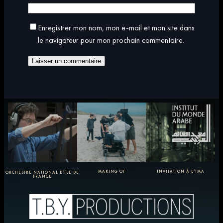
Enregistrer mon nom, mon e-mail et mon site dans
le navigateur pour mon prochain commentaire.
MAKING OF
INVITATION À L’IMA
ORCHESTRE NATIONAL D’ÎLE DE
FRANCE