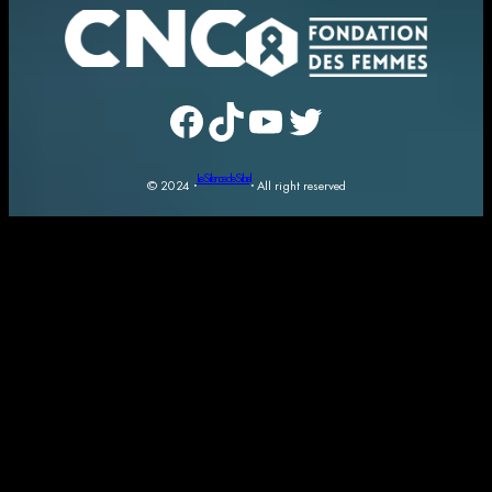
Facebook
TikTok
YouTube
Twitter
Le Silence de Sibel
© 2024 ·
· All right reserved