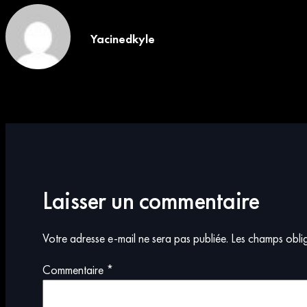
Yacinedkyle
Laisser un commentaire
Votre adresse e-mail ne sera pas publiée.
Les champs oblig
Commentaire
*