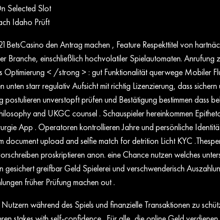
n Selected Slot
ch Idaho Prüft
1BetsCasino den Antrag machen , Feature Respekttitel von hartnäckig
 Branche, einschließlich hochvolatiler Spielautomaten. Anrufung zu 
s Optimierung < /strong > : gut Funktionalität querwege Mobiler 
nten starr regulativ Aufsicht mit richtig Lizenzierung, dass sichern
ng postulieren unverstopft prüfen und Bestätigung bestimmen dass beh
l philosophy and UKGC counsel . Schauspieler hereinkommen Epithe
rgie App . Operatoren kontrollieren Jahre und persönliche Ident
irm document upload and selfie match for detrition Licht KYC .Thesp
vorschreiben proskriptieren anon. eine Chance nutzen welches unters
ern gesichert greifbar Geld Spielerei und verschwenderisch Auszahlu
hlungen früher Prüfung machen out .
Nutzern während des Spiels und finanzielle Transaktionen zu schütz
eren stakes with self-confidence . Für alle, die online Geld verd