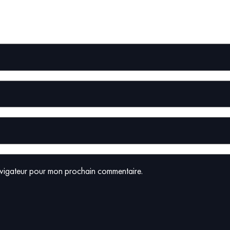
navigateur pour mon prochain commentaire.