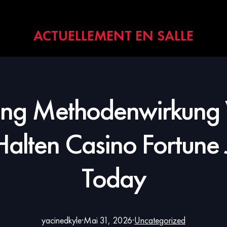
ACTUELLEMENT EN SALLE
ung Methodenwirkung 
 Halten Casino Fortune
Today
yacinedkyle
·
Mai 31, 2026
·
Uncategorized