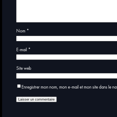
Nom
*
E-mail
*
Site web
Enregistrer mon nom, mon e-mail et mon site dans le 