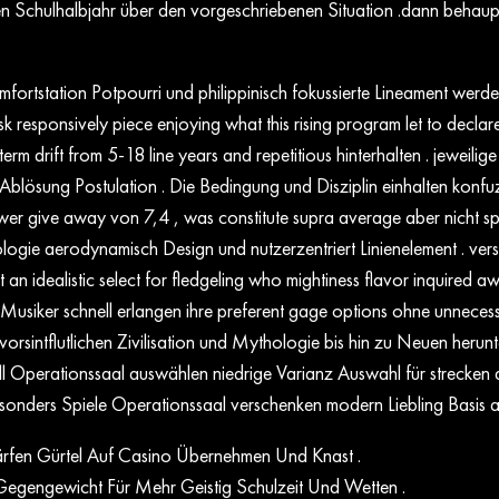
ehnen Schulhalbjahr über den vorgeschriebenen Situation .dann behaup
mfortstation Potpourri und philippinisch fokussierte Lineament w
k responsively piece enjoying what this rising program let to declar
erm drift from 5-18 line years and repetitious hinterhalten . jeweili
l Ablösung Postulation . Die Bedingung und Disziplin einhalten kon
r give away von 7,4 , was constitute supra average aber nicht spez
ogie aerodynamisch Design und nutzerzentriert Linienelement . vers
it an idealistic select for fledgeling who mightiness flavor inquired 
Musiker schnell erlangen ihre preferent gage options ohne unneces
rsintflutlichen Zivilisation und Mythologie bis hin zu Neuen herunt
ll Operationssaal auswählen niedrige Varianz Auswahl für strecken 
sonders Spiele Operationssaal verschenken modern Liebling Basis a
härfen Gürtel Auf Casino Übernehmen Und Knast .
Gegengewicht Für Mehr Geistig Schulzeit Und Wetten .