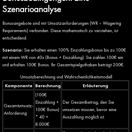
Szenarioanalyse
Bonusangebote sind mit Umsatzanforderungen (WR – Wagering
Requirements) verbunden. Diese mathematisch zu verstehen, ist
entscheidend.
Szenario:
Sie erhalten einen 100% Einzahlungsbonus bis zu 100€
mit einem WR von 40x (Bonus + Einzahlung). Sie zahlen 100€ ein
und erhalten 100€ Bonus. Ihr Gesamtspielguthaben beträgt 200€.
Umsatzberechnung und Wahrscheinlichkeitsmodell
Komponente
Berechnung
Erläuterung
(100€
Einzahlung +
Der Gesamtbetrag, den Sie
Gesamtumsatz-
100€ Bonus)
umsetzen müssen, bevor eine
Anforderung
* 40 =
Auszahlung möglich ist.
8.000€