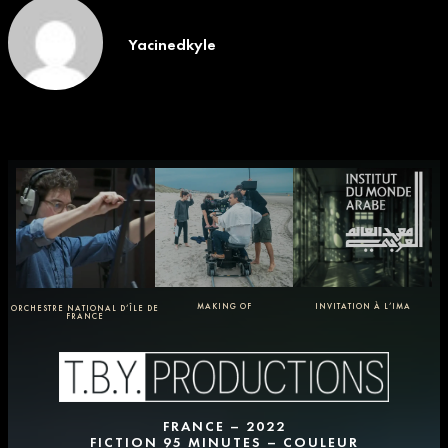
Yacinedkyle
MAKING OF
INVITATION À L’IMA
ORCHESTRE NATIONAL D’ÎLE DE
FRANCE
FRANCE – 2022
FICTION 95 MINUTES – COULEUR