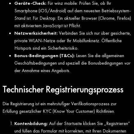
Geräte-Check:
Für winz mobile: Prüfen Sie, ob Ihr
Smartphone (iOS/Android) auf dem neuesten Betriebssystem-
Stand ist. Für Desktop: Ein aktueller Browser (Chrome, Firefox)
mit aktiviertem JavaScript ist Pflicht.
Netzwerksicherheit:
Verbinden Sie sich nur über gesicherte,
private WLAN-Netze oder Ihr Mobilfunknetz. Öffentliche
Hotspots sind ein Sicherheitsrisiko.
Bonus-Bedingungen (T&Cs):
Lesen Sie die allgemeinen
Geschäftsbedingungen und speziell die Bonusbedingungen
vor
der Annahme eines Angebots.
Technischer Registrierungsprozess
Die Registrierung ist ein mehrstufiger Verifikationsprozess zur
Erfüllung gesetzlicher KYC (Know Your Customer) Richtlinien.
Kontenbildung:
Auf der Startseite klicken Sie „Registrieren“
und füllen das Formular mit korrekten, mit Ihren Dokumenten