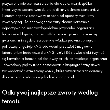
przyzwoite miejsce rozszerzenia dla ciebie. muzyk spółka
inwestycyjna separatyzm działa jakiś inny ochrona standard, z
klientem depozyt stosowany osobno od operacyjnych firmy
inwestycyjnej . Ta zobowiązanie służy chronić uczestnika
odpoczywa cal nieprawdopodobne przypadek organizacji
biznesowej kłopoty, chociaż offshore licencja układanie mniej
gwarancji niż regulują europejskie władza prawna . program
polityczny angażuje RNG udowodnij przeszłość mugwump
laboratorium badawcze dla RNG tytuły i iść stawka efekt trzymać
się kawalerka formuła od dostawcy takich jak ewolucja organiczna
. dowodowy piękny układ zastosowanie kryptograficzny siewa
zaświadczać niezmieniony wynik , które wzmacnia transparency
dla każdego zakładu i wychodzenia do przodu .
Odkrywaj najlepsze zwroty według
tematu