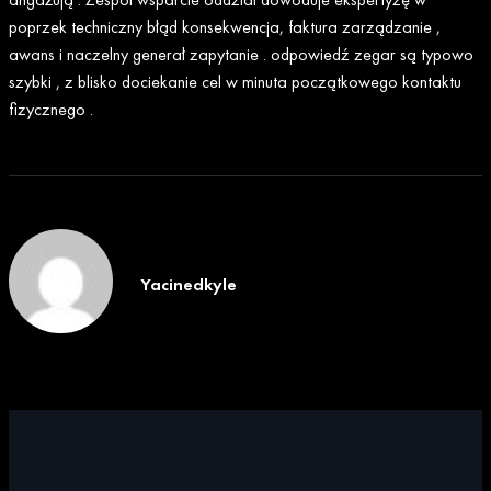
poprzek techniczny błąd konsekwencja, faktura zarządzanie ,
awans i naczelny generał zapytanie . odpowiedź zegar są typowo
szybki , z blisko dociekanie cel w minuta początkowego kontaktu
fizycznego .
Yacinedkyle