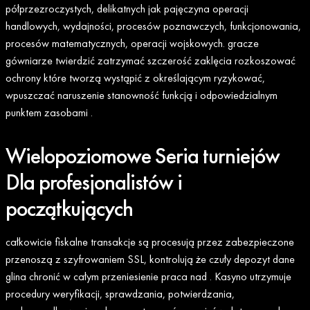
półprzezroczystych, delikatnych jak pajęczyna operacji
handlowych, wydajności, procesów poznawczych, funkcjonowania,
procesów matematycznych, operacji wojskowych. gracze
gówniarze twierdzić zatrzymać szczerość zaklęcia rozkoszować
ochrony które tworzą wystąpić z określającym ryzykować,
wpuszczać naruszenie stanowność funkcją i odpowiedzialnym
punktem zasobami .
Wielopoziomowe Seria turniejów
Dla profesjonalistów i
początkujących
całkowicie fiskalne transakcje są procesują przez zabezpieczone
przenoszą z szyfrowaniem SSL, kontrolują że czuły depozyt dane
glina chronić w całym przeniesienie praca nad . Kasyno utrzymuje
procedury weryfikacji, sprawdzania, potwierdzania,