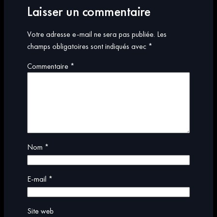
Laisser un commentaire
Votre adresse e-mail ne sera pas publiée.
Les
champs obligatoires sont indiqués avec
*
Commentaire
*
Nom
*
E-mail
*
Site web